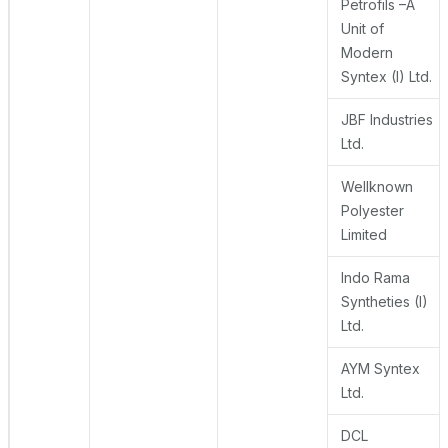
Petrofils –A
Unit of
Modern
Syntex (I) Ltd.
JBF Industries
Ltd.
Wellknown
Polyester
Limited
Indo Rama
Syntheties (I)
Ltd.
AYM Syntex
Ltd.
DCL