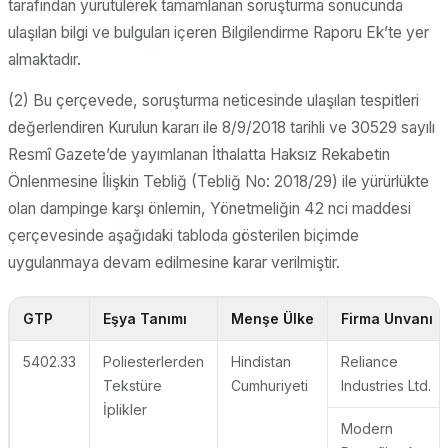
tarafından yürütülerek tamamlanan soruşturma sonucunda
ulaşılan bilgi ve bulguları içeren Bilgilendirme Raporu Ek’te yer
almaktadır.
(2) Bu çerçevede, soruşturma neticesinde ulaşılan tespitleri
değerlendiren Kurulun kararı ile 8/9/2018 tarihli ve 30529 sayılı
Resmî Gazete’de yayımlanan İthalatta Haksız Rekabetin
Önlenmesine İlişkin Tebliğ (Tebliğ No: 2018/29) ile yürürlükte
olan dampinge karşı önlemin, Yönetmeliğin 42 nci maddesi
çerçevesinde aşağıdaki tabloda gösterilen biçimde
uygulanmaya devam edilmesine karar verilmiştir.
GTP
Eşya Tanımı
Menşe Ülke
Firma Unvanı
5402.33
Poliesterlerden
Hindistan
Reliance
Tekstüre
Cumhuriyeti
Industries Ltd.
İplikler
Modern