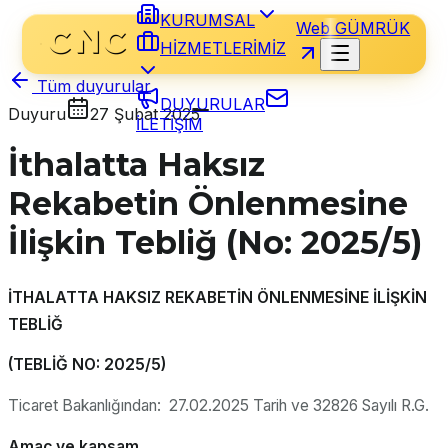
KURUMSAL
Web GÜMRÜK
HİZMETLERİMİZ
Tüm duyurular
DUYURULAR
Duyuru
27 Şubat 2025
İLETİŞİM
İthalatta Haksız
Rekabetin Önlenmesine
İlişkin Tebliğ (No: 2025/5)
İTHALATTA HAKSIZ REKABETİN ÖNLENMESİNE İLİŞKİN
TEBLİĞ
(TEBLİĞ NO: 2025/5)
Ticaret Bakanlığından: 27.02.2025 Tarih ve 32826 Sayılı R.G.
Amaç ve kapsam