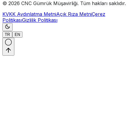
©
2026
CNC Gümrük Müşavirliği
.
Tüm hakları saklıdır.
KVKK Aydınlatma Metni
Açık Rıza Metni
Çerez
Politikası
Gizlilik Politikası
TR
EN