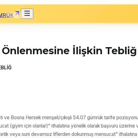
MRÜK
 Önlenmesine İlişkin Tebli
EBLİĞ
e Bosna Hersek menşeli/çıkışlı 54.07 gümrük tarife pozisyonu altı
ucat (giyim için olanlar)” ithalatına yönelik olarak başvuru üzeri
sentetik veya suni devamsız liflerden dokunmuş mensucat” ithalatın