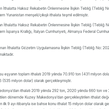
an İthalatta Haksız Rekabetin Önlenmesine İlişkin Tebliğ (Tebliğ 
 Yunanistan menşeli/çıkışlı ithalata teşmil edilmiştir.
an İthalatta Haksız Rekabetin Önlenmesine İlişkin Tebliğ (Tebliğ
em İspanya Krallığı, İtalyan Cumhuriyeti, Almanya Federal Cumhuriye
anan İthalatta Gözetim Uygulamasına İlişkin Tebliğ (Tebliğ No: 20
maktadır.
su eşyanın toplam ithalatı 2019 yılında 70.910 ton (431 milyon dol
06 (535 milyon dolar) olarak gerçekleşmiştir.
a’dan ithalatı 2019 yılında 292 ton, 2020 yılında 660 ton ve 20
lirtilen dönemde Kuzey Makedonya’dan gerçekleştirilen ithalat değer 
ının ilk 9 ayı itibarıyla ise bahse konu ithalat 15 milyon dolar o