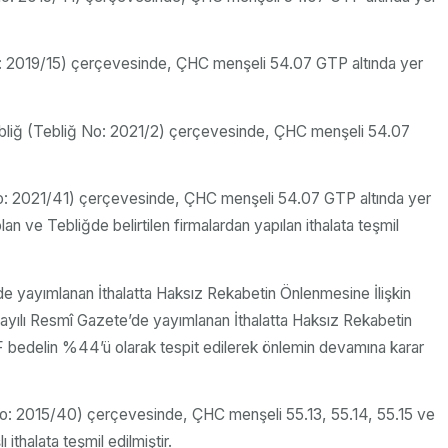
 No: 2019/15) çerçevesinde, ÇHC menşeli 54.07 GTP altında yer
 Tebliğ (Tebliğ No: 2021/2) çerçevesinde, ÇHC menşeli 54.07
ğ No: 2021/41) çerçevesinde, ÇHC menşeli 54.07 GTP altında yer
n ve Tebliğde belirtilen firmalardan yapılan ithalata teşmil
’de yayımlanan İthalatta Haksız Rekabetin Önlenmesine İlişkin
ayılı Resmî Gazete’de yayımlanan İthalatta Haksız Rekabetin
 bedelin %44’ü olarak tespit edilerek önlemin devamına karar
 No: 2015/40) çerçevesinde, ÇHC menşeli 55.13, 55.14, 55.15 ve
thalata teşmil edilmiştir.