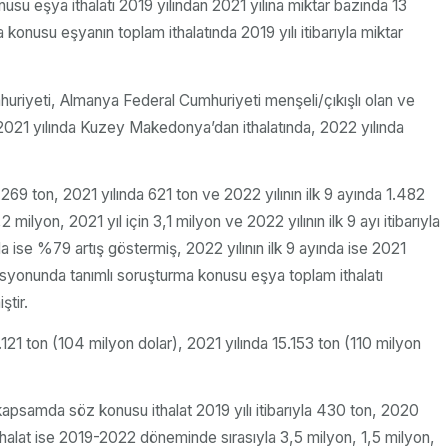
usu eşya ithalatı 2019 yılından 2021 yılına miktar bazında 13
nusu eşyanın toplam ithalatında 2019 yılı itibarıyla miktar
huriyeti, Almanya Federal Cumhuriyeti menşeli/çıkışlı olan ve
nın 2021 yılında Kuzey Makedonya’dan ithalatında, 2022 yılında
269 ton, 2021 yılında 621 ton ve 2022 yılının ilk 9 ayında 1.482
ilyon, 2021 yıl için 3,1 milyon ve 2022 yılının ilk 9 ayı itibarıyla
 ise %79 artış göstermiş, 2022 yılının ilk 9 ayında ise 2021
syonunda tanımlı soruşturma konusu eşya toplam ithalatı
ştir.
.121 ton (104 milyon dolar), 2021 yılında 15.153 ton (110 milyon
 kapsamda söz konusu ithalat 2019 yılı itibarıyla 430 ton, 2020
u ithalat ise 2019-2022 döneminde sırasıyla 3,5 milyon, 1,5 milyon,