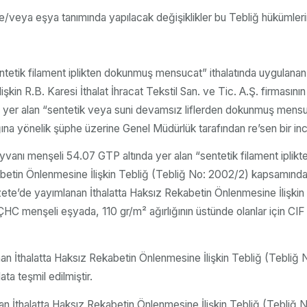
/veya eşya tanımında yapılacak değişiklikler bu Tebliğ hükümleri
entetik filament iplikten dokunmuş mensucat” ithalatında uygul
ına ilişkin R.B. Karesi İthalat İhracat Tekstil San. ve Tic. A.Ş. firm
tında yer alan “sentetik veya suni devamsız liflerden dokunmuş men
ığına yönelik şüphe üzerine Genel Müdürlük tarafından re’sen bir inc
vanı menşeli 54.07 GTP altında yer alan “sentetik filament iplikt
betin Önlenmesine İlişkin Tebliğ (Tebliğ No: 2002/2) kapsamında
zete’de yayımlanan İthalatta Haksız Rekabetin Önlenmesine İlişki
 menşeli eşyada, 110 gr/m² ağırlığının üstünde olanlar için CIF be
nan İthalatta Haksız Rekabetin Önlenmesine İlişkin Tebliğ (Tebli
ata teşmil edilmiştir.
an İthalatta Haksız Rekabetin Önlenmesine İlişkin Tebliğ (Tebli