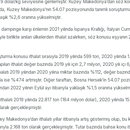
n 5,9 dolar/kg seviyesine gerilemiştir. Kuzey Makedonya’dan söz kon
mda, Kuzey Makedonya’nın 54.07 pozisyonunda tanımlı soruşturma ko
aşık %2,6 oranına yükselmiştir.
dampinge karşı önlemin 2021 yılında İspanya Krallığı, İtalyan Cum
esiyle birlikte anılan ülkelerden ithalat azalırken, söz konusu eşya
urma konusu ithalat sırasıyla 2019 yılında 599 ton, 2020 yılında 1.
 ithalat değer bazında 2019 yılı için 2,7 milyon, 2020 yılı içi 6,2 m
latı 2019 yılından 2020 yılına miktar bazında %112, değer bazında
a ise %474 artmıştır. Diğer taraftan, Bosna Hersek’in 54.07 pozi
dan 2022 yılının Eylül ayı itibarıyla yaklaşık %1,5 oranına yükselmi
thalatı 2019 yılında 22.817 ton (164 milyon dolar), 2020 yılında 15
olarak gerçekleşmiştir.
y Makedonya’dan ithalatı yıllar itibarıyla artış göstermiş olup, bu
itibarıyla 2.168 ton olarak gerçekleşmiştir. Tutar bazında bahse kon