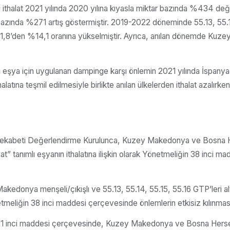
 ithalat 2021 yılında 2020 yılına kıyasla miktar bazında %434 değ
zında %271 artış göstermiştir. 2019-2022 döneminde 55.13, 55.14,
,8’den %14,1 oranına yükselmiştir. Ayrıca, anılan dönemde Kuzey 
ı eşya için uygulanan dampinge karşı önlemin 2021 yılında İspanya 
a ithalatına teşmil edilmesiyle birlikte anılan ülkelerden ithalat az
Rekabeti Değerlendirme Kurulunca, Kuzey Makedonya ve Bosna Hers
 tanımlı eşyanın ithalatına ilişkin olarak Yönetmeliğin 38 inci ma
edonya menşeli/çıkışlı ve 55.13, 55.14, 55.15, 55.16 GTP’leri altı
tmeliğin 38 inci maddesi çerçevesinde önlemlerin etkisiz kılınması
 11 inci maddesi çerçevesinde, Kuzey Makedonya ve Bosna Hersek m