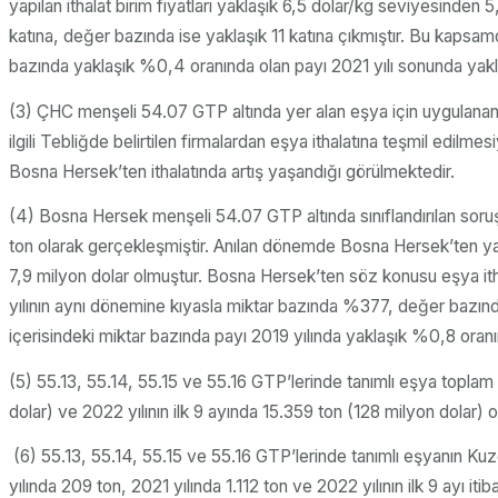
yapılan ithalat birim fiyatları yaklaşık 6,5 dolar/kg seviyesinde
katına, değer bazında ise yaklaşık 11 katına çıkmıştır. Bu kapsa
bazında yaklaşık %0,4 oranında olan payı 2021 yılı sonunda yakl
(3) ÇHC menşeli 54.07 GTP altında yer alan eşya için uygulanan 
ilgili Tebliğde belirtilen firmalardan eşya ithalatına teşmil edilm
Bosna Hersek’ten ithalatında artış yaşandığı görülmektedir.
(4) Bosna Hersek menşeli 54.07 GTP altında sınıflandırılan soruşt
ton olarak gerçekleşmiştir. Anılan dönemde Bosna Hersek’ten yapılan
7,9 milyon dolar olmuştur. Bosna Hersek’ten söz konusu eşya itha
yılının aynı dönemine kıyasla miktar bazında %377, değer bazınd
içerisindeki miktar bazında payı 2019 yılında yaklaşık %0,8 oranın
(5) 55.13, 55.14, 55.15 ve 55.16 GTP’lerinde tanımlı eşya toplam i
dolar) ve 2022 yılının ilk 9 ayında 15.359 ton (128 milyon dolar) 
(6) 55.13, 55.14, 55.15 ve 55.16 GTP’lerinde tanımlı eşyanın Kuze
yılında 209 ton, 2021 yılında 1.112 ton ve 2022 yılının ilk 9 ayı 