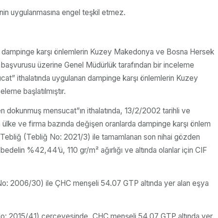
nin uygulanmasına engel teşkil etmez.
anan dampinge karşı önlemlerin Kuzey Makedonya ve Bosna Hersek
asının başvurusu üzerine Genel Müdürlük tarafından bir inceleme
sucat” ithalatında uygulanan dampinge karşı önlemlerin Kuzey
eleme başlatılmıştır.
en dokunmuş mensucat”ın ithalatında, 13/2/2002 tarihli ve
 ülke ve firma bazında değişen oranlarda dampinge karşı önlem
n Tebliğ (Tebliğ No: 2021/3) ile tamamlanan son nihai gözden
delin %42,44’ü, 110 gr/m² ağırlığı ve altında olanlar için CIF
ğ No: 2006/30) ile ÇHC menşeli 54.07 GTP altında yer alan eşya
ğ No: 2015/41) çerçevesinde, ÇHC menşeli 54.07 GTP altında yer