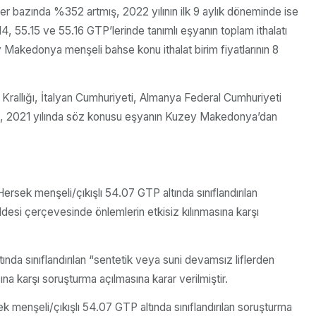
er bazında %352 artmış, 2022 yılının ilk 9 aylık döneminde ise
 55.15 ve 55.16 GTP’lerinde tanımlı eşyanın toplam ithalatı
Makedonya menşeli bahse konu ithalat birim fiyatlarının 8
Krallığı, İtalyan Cumhuriyeti, Almanya Federal Cumhuriyeti
alırken, 2021 yılında söz konusu eşyanın Kuzey Makedonya’dan
ek menşeli/çıkışlı 54.07 GTP altında sınıflandırılan
ddesi çerçevesinde önlemlerin etkisiz kılınmasına karşı
nda sınıflandırılan “sentetik veya suni devamsız liflerden
na karşı soruşturma açılmasına karar verilmiştir.
enşeli/çıkışlı 54.07 GTP altında sınıflandırılan soruşturma