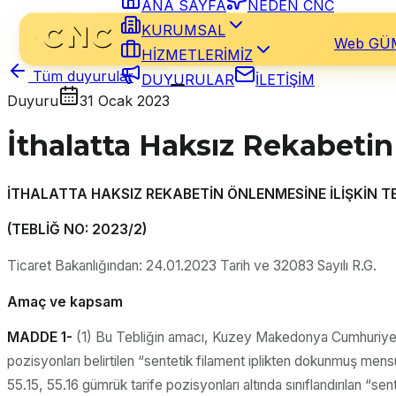
ANA SAYFA
NEDEN CNC
KURUMSAL
Web GÜ
HİZMETLERİMİZ
Tüm duyurular
DUYURULAR
İLETİŞİM
Duyuru
31 Ocak 2023
İthalatta Haksız Rekabetin
İTHALATTA HAKSIZ REKABETİN ÖNLENMESİNE İLİŞKİN T
(TEBLİĞ NO: 2023/2)
Ticaret Bakanlığından: 24.01.2023 Tarih ve 32083 Sayılı R.G.
Amaç ve kapsam
MADDE 1-
(1) Bu Tebliğin amacı, Kuzey Makedonya Cumhuriyeti v
pozisyonları belirtilen “sentetik filament iplikten dokunmuş mens
55.15, 55.16 gümrük tarife pozisyonları altında sınıflandırılan “