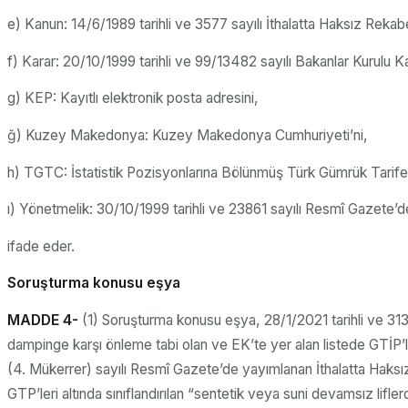
e) Kanun: 14/6/1989 tarihli ve 3577 sayılı İthalatta Haksız Rek
f) Karar: 20/10/1999 tarihli ve 99/13482 sayılı Bakanlar Kurulu K
g) KEP: Kayıtlı elektronik posta adresini,
ğ) Kuzey Makedonya: Kuzey Makedonya Cumhuriyeti’ni,
h) TGTC: İstatistik Pozisyonlarına Bölünmüş Türk Gümrük Tarife 
ı) Yönetmelik: 30/10/1999 tarihli ve 23861 sayılı Resmî Gazete
ifade eder.
Soruşturma konusu eşya
MADDE 4-
(1) Soruşturma konusu eşya, 28/1/2021 tarihli ve 31
dampinge karşı önleme tabi olan ve EK’te yer alan listede GTİP’l
(4. Mükerrer) sayılı Resmî Gazete’de yayımlanan İthalatta Haksı
GTP’leri altında sınıflandırılan “sentetik veya suni devamsız lifl