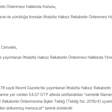
abetin Önlenmesi Hakkında Kanunu,
ararı ile yürürlüğe konulan İthalatta Haksız Rekabetin Önlenmesi H
Cetvelini,
’de yayımlanan İthalatta Haksız Rekabetin Önlenmesi Hakkında Yön
378 sayılı Resmî Gazete’de yayımlanan İthalatta Haksız Rekabetin 
erine yer verilen 54.07 GTP altında sınıflandırılan “sentetik fila
z Rekabetin Önlenmesine İlişkin Tebliğ (Tebliğ No: 2019/4) uyarın
erden dokunmuş mensucat” tanımlı ürünlerdir.