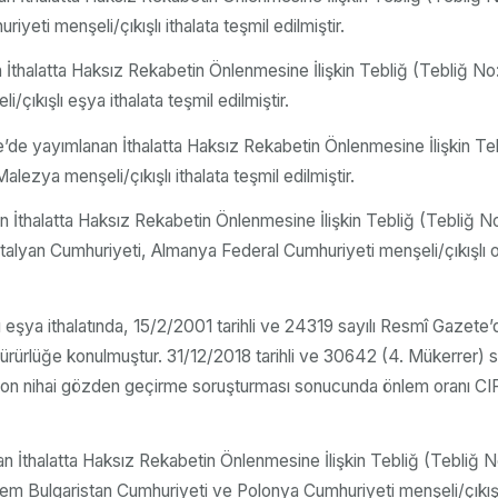
eti menşeli/çıkışlı ithalata teşmil edilmiştir.
n İthalatta Haksız Rekabetin Önlenmesine İlişkin Tebliğ (Tebliğ
ıkışlı eşya ithalata teşmil edilmiştir.
ete’de yayımlanan İthalatta Haksız Rekabetin Önlenmesine İlişkin
ezya menşeli/çıkışlı ithalata teşmil edilmiştir.
an İthalatta Haksız Rekabetin Önlenmesine İlişkin Tebliğ (Tebli
talyan Cumhuriyeti, Almanya Federal Cumhuriyeti menşeli/çıkışlı ola
 eşya ithalatında, 15/2/2001 tarihli ve 24319 sayılı Resmî Gazete
ürlüğe konulmuştur. 31/12/2018 tarihli ve 30642 (4. Mükerrer) s
son nihai gözden geçirme soruşturması sonucunda önlem oranı CIF
an İthalatta Haksız Rekabetin Önlenmesine İlişkin Tebliğ (Tebliğ
m Bulgaristan Cumhuriyeti ve Polonya Cumhuriyeti menşeli/çıkışlı i