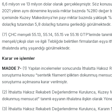
6,6 milyon ve 13 milyon dolar olarak gerçekleşmiştir. Söz konusu
2021 yılının aynı dönemine kıyasla miktar bazında %280 değer ba
içerisinde Kuzey Makedonya’nın payı miktar bazında yaklaşık %1
dolar/kg tutarından 5,8 dolar/kg tutarına gerilediği görülmektedir.
(7) ÇHC menşeli 55.13, 55.14, 55.15 ve 55.16 GTP’lerinde tanıml
menşeli/çıkışlı olan ve ilgili Tebliğde belirtilen firmalardan eşy
ithalatında artış yaşandığı görülmektedir.
Karar ve işlemler
MADDE 7-
(1) Yapılan incelemeler sonucunda İthalatta Haksız 
soruşturma konusu “sentetik filament iplikten dokunmuş mensucat”
soruşturma açılmasına karar verilmiştir.
(2) İthalatta Haksız Rekabeti Değerlendirme Kurulunca, Kuzey Mak
dokunmuş mensucat” tanımlı eşyanın ithalatına ilişkin olarak Yöne
(3) İthalatta Haksız Rekabeti Değerlendirme Kurulunca, Kararın