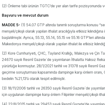
(2) Önleme tabi ürünün TGTC’de yer alan tarife pozisyonunda ve
Başvuru ve mevcut durum
MADDE 5-
(1) 54.07 GTP altında tanımlı soruşturma konusu “s
menşeli/çıkışlı olarak yapılan ithalat aracılığıyla etkisiz kılındığ
başlatılmıştır. Ayrıca, 55.13, 55.14, 55.15 ve 55.16 GTP’leri al
Makedonya menşeli/çıkışlı olarak yapılan ithalat ile etkisiz kılınd
(2) Kore Cumhuriyeti, ÇHC, Tayland Krallığı, Malezya ve Çin Tay
24670 sayılı Resmî Gazete`de yayımlanan İthalatta Haksız Reka
yürürlüğe konmuştur. 28/1/2021 tarihli ve 31378 sayılı Resmî Ga
geçirme soruşturması kapsamında dampinge karşı önlem oranı, ÇHC
bedelin %21,13’ü olarak tespit edilmiştir.
(3) 18/11/2006 tarihli ve 26350 sayılı Resmî Gazete`de yayımla
için uygulanan dampinge karşı önlem Filipinler menşeli/çıkışlı ithal
(4) 22/8/2015 tarihli ve 29453 sayılı Resmî Gazete’de yayımlan