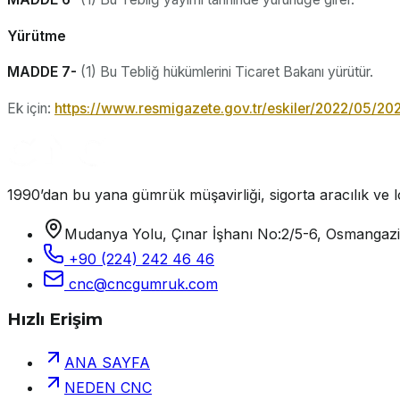
Yürütme
MADDE 7-
(1) Bu Tebliğ hükümlerini Ticaret Bakanı yürütür.
Ek için:
https://www.resmigazete.gov.tr/eskiler/2022/05/20
1990’dan bu yana gümrük müşavirliği, sigorta aracılık ve lo
Mudanya Yolu, Çınar İşhanı No:2/5-6, Osmangaz
+90 (224) 242 46 46
cnc@cncgumruk.com
Hızlı Erişim
ANA SAYFA
NEDEN CNC