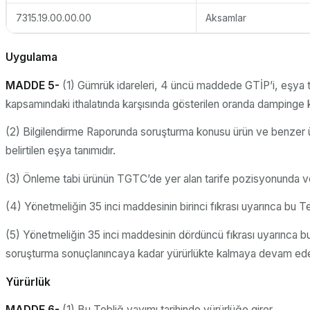
7315.19.00.00.00
Aksamlar
Uygulama
MADDE 5-
(1) Gümrük idareleri, 4 üncü maddede GTİP’i, eşya ta
kapsamındaki ithalatında karşısında gösterilen oranda dampinge ka
(2) Bilgilendirme Raporunda soruşturma konusu ürün ve benzer ür
belirtilen eşya tanımıdır.
(3) Önleme tabi ürünün TGTC’de yer alan tarife pozisyonunda ve
(4) Yönetmeliğin 35 inci maddesinin birinci fıkrası uyarınca bu Te
(5) Yönetmeliğin 35 inci maddesinin dördüncü fıkrası uyarınca b
soruşturma sonuçlanıncaya kadar yürürlükte kalmaya devam ede
Yürürlük
MADDE 6-
(1) Bu Tebliğ yayımı tarihinde yürürlüğe girer.