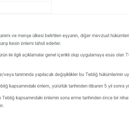
nımı ve menşe ülkesi belirtilen eşyanın, diğer mevzuat hükümleri s
rşı kesin önlemi tahsil ederler.
ün ile ilgili açıklamalar genel içerikli olup uygulamaya esas ol
/veya tanımında yapılacak değişiklikler bu Tebliğ hükümlerinin u
bliğ kapsamındaki önlem, yürürlük tarihinden itibaren 5 yıl sonra yü
u Tebliğ kapsamındaki önlemin sona erme tarihinden önce bir nihai
r.