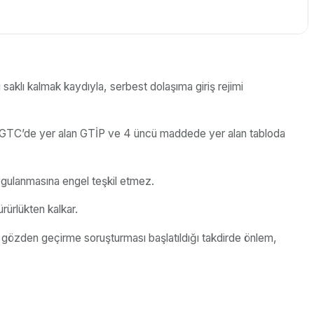
aklı kalmak kaydıyla, serbest dolaşıma giriş rejimi
an TGTC’de yer alan GTİP ve 4 üncü maddede yer alan tabloda
ygulanmasına engel teşkil etmez.
rürlükten kalkar.
 gözden geçirme soruşturması başlatıldığı takdirde önlem,