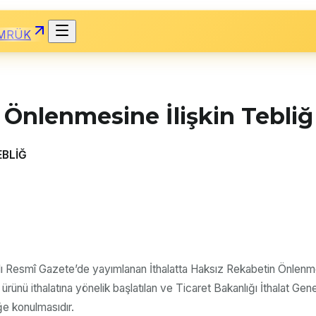
MRÜK
 Önlenmesine İlişkin Tebli
EBLİĞ
ılı Resmî Gazete’de yayımlanan İthalatta Haksız Rekabetin Önlenme
 ürünü ithalatına yönelik başlatılan ve Ticaret Bakanlığı İthalat G
ğe konulmasıdır.