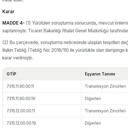
Karar
MADDE 4-
(1) Yürütülen soruşturma sonucunda, mevcut önlem
saptanmıştır. Ticaret Bakanlığı İthalat Genel Müdürlüğü tarafınd
(2) Bu çerçevede, soruşturma neticesinde ulaşılan tespitleri değ
İlişkin Tebliğ (Tebliğ No: 2016/19) ile yürürlükte olan dampin
karar verilmiştir.
GTİP
Eşyanın Tanımı
7315.11.90.00.11
Transmisyon Zincirleri
7315.11.90.00.19
Diğerleri
7315.12.00.00.11
Transmisyon Zincirleri
7315.12.00.00.19
Diğerleri