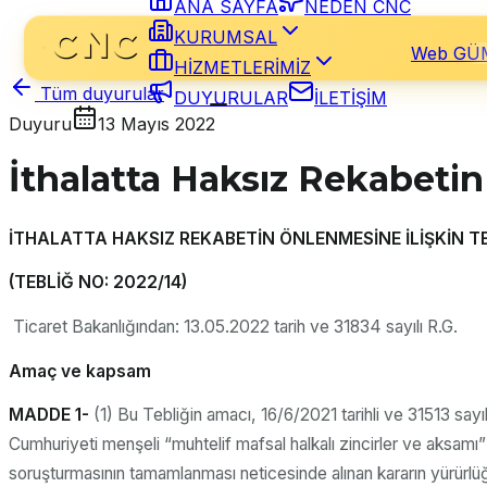
ANA SAYFA
NEDEN CNC
KURUMSAL
Web GÜ
HİZMETLERİMİZ
Tüm duyurular
DUYURULAR
İLETİŞİM
Duyuru
13 Mayıs 2022
İthalatta Haksız Rekabetin
İTHALATTA HAKSIZ REKABETİN ÖNLENMESİNE İLİŞKİN T
(TEBLİĞ NO: 2022/14)
Ticaret Bakanlığından: 13.05.2022 tarih ve 31834 sayılı R.G.
Amaç ve kapsam
MADDE 1-
(1) Bu Tebliğin amacı, 16/6/2021 tarihli ve 31513 say
Cumhuriyeti menşeli “muhtelif mafsal halkalı zincirler ve aksamı”
soruşturmasının tamamlanması neticesinde alınan kararın yürürlü