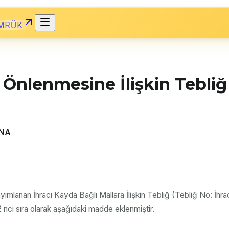
MRÜK
 Önlenmesine İlişkin Tebli
INA
ımlanan İhracı Kayda Bağlı Mallara İlişkin Tebliğ (Tebliğ No: İhra
 52 nci sıra olarak aşağıdaki madde eklenmiştir.