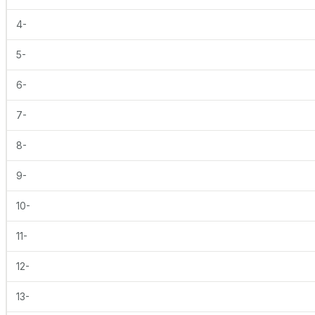
4-
5-
6-
7-
8-
9-
10-
11-
12-
13-