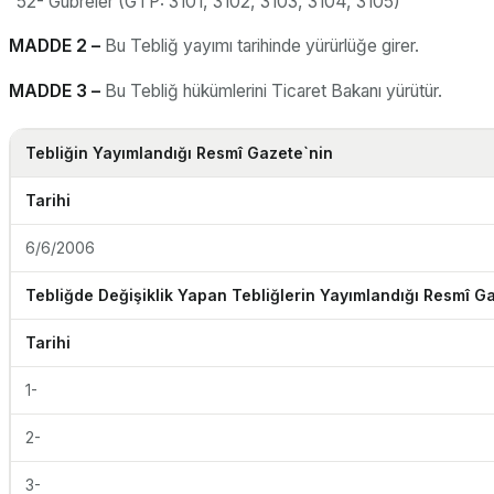
“52- Gübreler (GTP: 3101, 3102, 3103, 3104, 3105)”
MADDE 2 –
Bu Tebliğ yayımı tarihinde yürürlüğe girer.
MADDE 3 –
Bu Tebliğ hükümlerini Ticaret Bakanı yürütür.
Tebliğin Yayımlandığı Resmî Gazete`nin
Tarihi
6/6/2006
Tebliğde Değişiklik Yapan Tebliğlerin Yayımlandığı Resmî G
Tarihi
1-
2-
3-