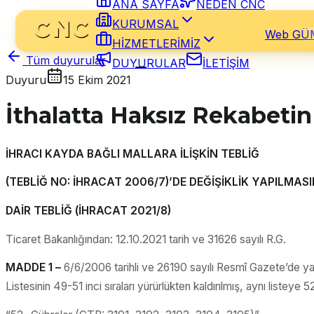
ANA SAYFA
NEDEN CNC
KURUMSAL
Web GÜ
HİZMETLERİMİZ
Tüm duyurular
DUYURULAR
İLETİŞİM
Duyuru
15 Ekim 2021
İthalatta Haksız Rekabetin
İHRACI KAYDA BAĞLI MALLARA İLİŞKİN TEBLİĞ
(TEBLİĞ NO: İHRACAT 2006/7)’DE DEĞİŞİKLİK YAPILMAS
DAİR TEBLİĞ (İHRACAT 2021/8)
Ticaret Bakanlığından: 12.10.2021 tarih ve 31626 sayılı R.G.
MADDE 1 –
6/6/2006 tarihli ve 26190 sayılı Resmî Gazete’de yay
Listesinin 49-51 inci sıraları yürürlükten kaldırılmış, aynı listeye