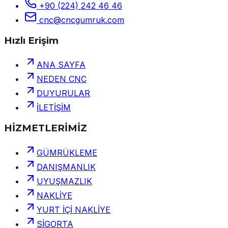
+90 (224) 242 46 46
cnc@cncgumruk.com
Hızlı Erişim
ANA SAYFA
NEDEN CNC
DUYURULAR
İLETİŞİM
HİZMETLERİMİZ
GÜMRÜKLEME
DANIŞMANLIK
UYUŞMAZLIK
NAKLİYE
YURT İÇİ NAKLİYE
SİGORTA