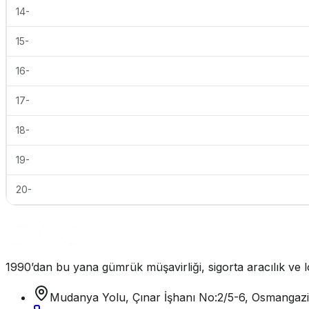
14-
15-
16-
17-
18-
19-
20-
1990’dan bu yana gümrük müşavirliği, sigorta aracılık ve lo
Mudanya Yolu, Çınar İşhanı No:2/5-6, Osmangaz