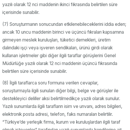
yazılı olarak 12 nci maddenin ikinci fıkrasında belirtilen süre
içerisinde sunabilir.
(7) Soruşturmanın sonucundan etkilenebileceklerini iddia eden;
ancak 10 uncu maddenin birinci ve üçüncü fıkraları kapsamına
girmeyen meslek kuruluşları, tüketici dernekleri, üretim
dalındaki işçi veya işveren sendikaları, ürünü girdi olarak
kullanan işletmeler gibi diğer ilgili taraflar görüşlerini Genel
Müdürlüğe yazılı olarak 12 nci maddenin üçüncü fıkrasında
belirtilen süre içerisinde sunabilir.
(8) İlgili taraflarca soru formuna verilen cevaplar,
soruşturmayla ilgili sunulan diğer bilgi, belge ve görüşler ile
destekleyici deliller aksi belirtilmedikçe yazılı olarak sunulur.
Yazılı sunumlarda ilgili tarafların isim ve unvanı, adres bilgileri,
elektronik posta adresi, telefon, faks numaraları belirtilir.
“Türkiye’de yerleşik firma, kurum ve kuruluşlardan ilgili taraf
olmak isteyenler” tarafından yazılı sunumlarda kendilerine ait