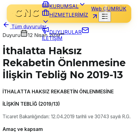
KURUMSAL
Web GÜMRÜK
HİZMETLERİMİZ
Tüm duyurular
DUYURULAR
Duyuru
12 Nisan 2019
İLETİŞİM
İthalatta Haksız
Rekabetin Önlenmesine
İlişkin Tebliğ No 2019-13
İTHALATTA HAKSIZ REKABETİN ÖNLENMESİNE
İLİŞKİN TEBLİĞ (2019/13)
Ticaret Bakanlığından: 12.04.2019 tarihli ve 30743 sayılı R.G.
Amaç ve kapsam