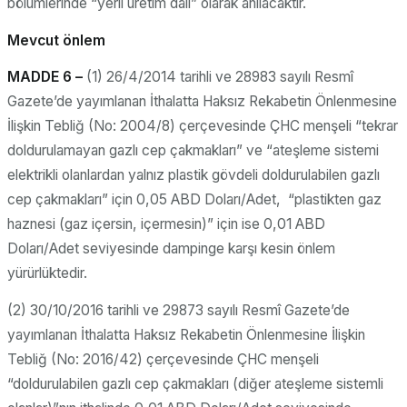
bölümlerinde “yerli üretim dalı” olarak anılacaktır.
Mevcut önlem
MADDE 6 –
(1) 26/4/2014 tarihli ve 28983 sayılı Resmî
Gazete’de yayımlanan İthalatta Haksız Rekabetin Önlenmesine
İlişkin Tebliğ (No: 2004/8) çerçevesinde ÇHC menşeli “tekrar
doldurulamayan gazlı cep çakmakları” ve “ateşleme sistemi
elektrikli olanlardan yalnız plastik gövdeli doldurulabilen gazlı
cep çakmakları” için 0,05 ABD Doları/Adet, “plastikten gaz
haznesi (gaz içersin, içermesin)” için ise 0,01 ABD
Doları/Adet seviyesinde dampinge karşı kesin önlem
yürürlüktedir.
(2) 30/10/2016 tarihli ve 29873 sayılı Resmî Gazete’de
yayımlanan İthalatta Haksız Rekabetin Önlenmesine İlişkin
Tebliğ (No: 2016/42) çerçevesinde ÇHC menşeli
“doldurulabilen gazlı cep çakmakları (diğer ateşleme sistemli