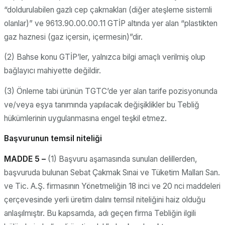
“doldurulabilen gazlı cep çakmakları (diğer ateşleme sistemli
olanlar)” ve 9613.90.00.00.11 GTİP altında yer alan “plastikten
gaz haznesi (gaz içersin, içermesin)”dir.
(2) Bahse konu GTİP’ler, yalnızca bilgi amaçlı verilmiş olup
bağlayıcı mahiyette değildir.
(3) Önleme tabi ürünün TGTC’de yer alan tarife pozisyonunda
ve/veya eşya tanımında yapılacak değişiklikler bu Tebliğ
hükümlerinin uygulanmasına engel teşkil etmez.
Başvurunun temsil niteliği
MADDE 5 –
(1) Başvuru aşamasında sunulan delillerden,
başvuruda bulunan Sebat Çakmak Sınai ve Tüketim Malları San.
ve Tic. A.Ş. firmasının Yönetmeliğin 18 inci ve 20 nci maddeleri
çerçevesinde yerli üretim dalını temsil niteliğini haiz olduğu
anlaşılmıştır. Bu kapsamda, adı geçen firma Tebliğin ilgili