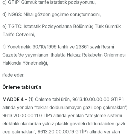
ç) GTİP: Gümrük tarife istatistik pozisyonunu,
d) NGGS: Nihai gözden geçirme soruşturmasını,
e) TGTC: İstatistik Pozisyonlarına Bölünmüş Türk Gümrük
Tarife Cetvelini,
f) Yönetmelik: 30/10/1999 tarihli ve 23861 sayılı Resmî
Gazete’de yayımlanan İthalatta Haksız Rekabetin Önlenmesi
Hakkında Yönetmeliği,
ifade eder.
Önleme tabi ürün
MADDE 4 –
(1) Önleme tabi ürün, 9613.10.00.00.00 GTİP’i
altında yer alan “tekrar doldurulamayan gazlı cep çakmakları”,
9613.20.00.00.11 GTİP’i altında yer alan “ateşleme sistemi
elektrikli olanlardan yalnız plastik gövdeli doldurulabilen gazlı
cep çakmakları”, 9613.20.00.00.19 GTİP’i altında yer alan