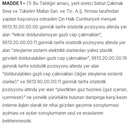
MADDE 1 –
(1) Bu Tebliğin amacı, yerli üretici Sebat Çakmak
Sınai ve Tüketim Malları San. ve Tic. A.Ş. firması tarafından
yapılan başvuruya istinaden Çin Halk Cumhuriyeti menşeli
9613.10.00.00.00 gümrük tarife istatistik pozisyonu altında yer
alan “tekrar doldurulamayan gazlı cep çakmakları”,
9613.20.00.00.11 gümrük tarife istatistik pozisyonu altında yer
alan “ateşleme sistemi elektrikli olanlardan yalnız plastik
gövdeli doldurulabilen gazlı cep çakmakları”, 9613.20.00.00.19
gümrük tarife istatistik pozisyonu altında yer alan
“doldurulabilen gazlı cep çakmakları (diğer ateşleme sistemli
olanlar)” ve 9613.90.00.00.11 gümrük tarife istatistik
pozisyonu altında yer alan “plastikten gaz haznesi (gaz içersin,
içermesin)” ne yönelik yürürlükte bulunan dampinge karşı kesin
önleme ilişkin olarak bir nihai gözden geçirme soruşturması
açılması ve açılan soruşturmanın usul ve esaslarının
belirlenmesidir.