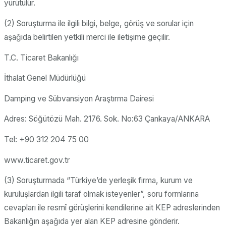
yürütülür.
(2) Soruşturma ile ilgili bilgi, belge, görüş ve sorular için
aşağıda belirtilen yetkili merci ile iletişime geçilir.
T.C. Ticaret Bakanlığı
İthalat Genel Müdürlüğü
Damping ve Sübvansiyon Araştırma Dairesi
Adres: Söğütözü Mah. 2176. Sok. No:63 Çankaya/ANKARA
Tel: +90 312 204 75 00
www.ticaret.gov.tr
(3) Soruşturmada “Türkiye’de yerleşik firma, kurum ve
kuruluşlardan ilgili taraf olmak isteyenler”, soru formlarına
cevapları ile resmî görüşlerini kendilerine ait KEP adreslerinden
Bakanlığın aşağıda yer alan KEP adresine gönderir.