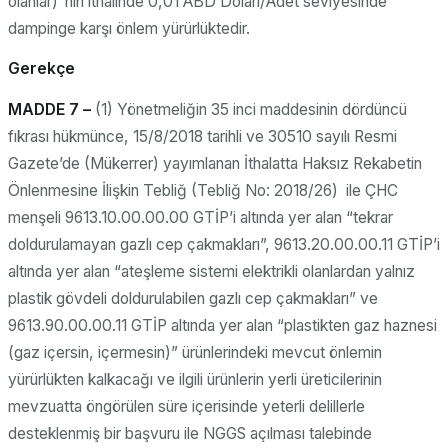
olanlar)”nın ithalinde 0,01 ABD Doları/Adet seviyesinde
dampinge karşı önlem yürürlüktedir.
Gerekçe
MADDE 7 –
(1) Yönetmeliğin 35 inci maddesinin dördüncü
fıkrası hükmünce, 15/8/2018 tarihli ve 30510 sayılı Resmi
Gazete’de (Mükerrer) yayımlanan İthalatta Haksız Rekabetin
Önlenmesine İlişkin Tebliğ (Tebliğ No: 2018/26) ile ÇHC
menşeli 9613.10.00.00.00 GTİP’i altında yer alan “tekrar
doldurulamayan gazlı cep çakmakları”, 9613.20.00.00.11 GTİP’i
altında yer alan “ateşleme sistemi elektrikli olanlardan yalnız
plastik gövdeli doldurulabilen gazlı cep çakmakları” ve
9613.90.00.00.11 GTİP altında yer alan “plastikten gaz haznesi
(gaz içersin, içermesin)” ürünlerindeki mevcut önlemin
yürürlükten kalkacağı ve ilgili ürünlerin yerli üreticilerinin
mevzuatta öngörülen süre içerisinde yeterli delillerle
desteklenmiş bir başvuru ile NGGS açılması talebinde