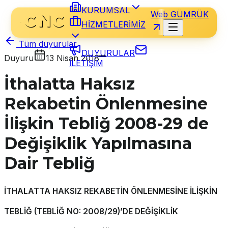
KURUMSAL
Web GÜMRÜK
HİZMETLERİMİZ
Tüm duyurular
DUYURULAR
Duyuru
13 Nisan 2018
İLETİŞİM
İthalatta Haksız
Rekabetin Önlenmesine
İlişkin Tebliğ 2008-29 de
Değişiklik Yapılmasına
Dair Tebliğ
İTHALATTA HAKSIZ REKABETİN ÖNLENMESİNE İLİŞKİN
TEBLİĞ (TEBLİĞ NO: 2008/29)’DE DEĞİŞİKLİK