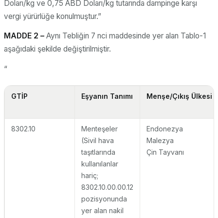
Doları/kg ve 0,75 ABD Doları/kg tutarında dampinge karşı
vergi yürürlüğe konulmuştur.”
MADDE 2 –
Aynı Tebliğin 7 nci maddesinde yer alan Tablo-1
aşağıdaki şekilde değiştirilmiştir.
“
GTİP
Eşyanın Tanımı
Menşe/Çıkış Ülkesi
8302.10
Menteşeler
Endonezya
(Sivil hava
Malezya
taşıtlarında
Çin Tayvanı
kullanılanlar
hariç;
8302.10.00.00.12
pozisyonunda
yer alan nakil