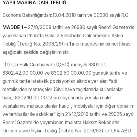
YAPILMASINA DAİR TEBLİĞ
Ekonomi Bakanlığından:13.04.2018 tarih ve 30390 sayılı R.G.
MADDE 1 –
27/8/2008 tarihli ve 26980 sayılı Resmî Gazete’de
yayımlanan İthalatta Haksız Rekabetin Önlenmesine İlişkin
Tebliğ (Tebliğ No: 2008/29)’in 1 inci maddesinin birinci fıkrası
aşağıdaki şekilde değiştirilmiştir.
“(1) Çin Halk Cumhuriyeti (ÇHC) menşeli 8302.10,
8302.42.00.00.00 ve 8302.50.00.00.00 gümrük tarife ve
gümrük tarife istatistik pozisyonları altında yer alan “adi
metallerden menteşeler (Sivil hava taşıtlarında kullanılanlar
hariç; 8302.10.00.00.12 pozisyonunda yer alan nakil
vasıtalarına mahsus olanlar hariç), mobilyalar için diğer donanım
ve tertibatlar ile askılıklar” için 21/12/2016 tarihli ve 29925 sayılı
Resmî Gazete’de yayımlanan İthalatta Haksız Rekabetin
Önlenmesine İlişkin Tebliğ (Tebliğ No: 2016/53) ile 1,64 ABD