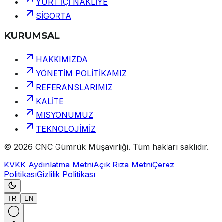
YURT İÇİ NAKLİYE
SİGORTA
KURUMSAL
HAKKIMIZDA
YÖNETİM POLİTİKAMIZ
REFERANSLARIMIZ
KALİTE
MİSYONUMUZ
TEKNOLOJİMİZ
©
2026
CNC Gümrük Müşavirliği
.
Tüm hakları saklıdır.
KVKK Aydınlatma Metni
Açık Rıza Metni
Çerez
Politikası
Gizlilik Politikası
TR
EN