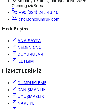
Mudanya Yolu, Çınar İşhanı No:2/5-6,
Osmangazi/Bursa
+90 (224) 242 46 46
cnc@cncgumruk.com
Hızlı Erişim
ANA SAYFA
NEDEN CNC
DUYURULAR
İLETİŞİM
HİZMETLERİMİZ
GÜMRÜKLEME
DANIŞMANLIK
UYUŞMAZLIK
NAKLİYE