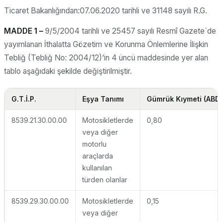
Ticaret Bakanlığından:07.06.2020 tarihli ve 31148 sayılı R.G.
MADDE 1 –
9/5/2004 tarihli ve 25457 sayılı Resmî Gazete`de
yayımlanan İthalatta Gözetim ve Korunma Önlemlerine İlişkin
Tebliğ (Tebliğ No: 2004/12)’in 4 üncü maddesinde yer alan
tablo aşağıdaki şekilde değiştirilmiştir.
G.T.İ.P.
Eşya Tanımı
Gümrük Kıymeti (ABD 
8539.21.30.00.00
Motosikletlerde
0,80
veya diğer
motorlu
araçlarda
kullanılan
türden olanlar
8539.29.30.00.00
Motosikletlerde
0,15
veya diğer