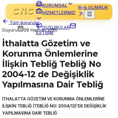
KURUMSAL
Web GÜMRÜK
HİZMETLERİMİZ
Tüm duyurular
DUYURULAR
Duyuru
09 Haziran 2020
İLETİŞİM
İthalatta Gözetim ve
Korunma Önlemlerine
İlişkin Tebliğ Tebliğ No
2004-12 de Değişiklik
Yapılmasına Dair Tebliğ
İTHALATTA GÖZETİM VE KORUNMA ÖNLEMLERİNE
İLİŞKİN TEBLİĞ (TEBLİĞ NO: 2004/12)’DE DEĞİŞİKLİK
YAPILMASINA DAİR TEBLİĞ