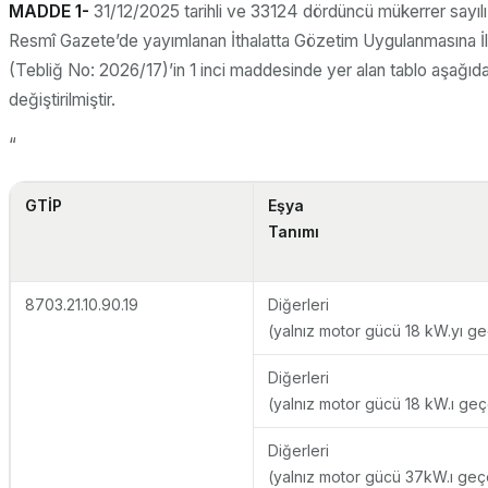
MADDE 1-
31/12/2025 tarihli ve 33124 dördüncü mükerrer sayılı
Resmî Gazete’de yayımlanan İthalatta Gözetim Uygulanmasına İli
(Tebliğ No: 2026/17)’in 1 inci maddesinde yer alan tablo aşağıda
değiştirilmiştir.
“
GTİP
Eşya
Tanımı
8703.21.10.90.19
Diğerleri
(yalnız motor gücü 18 kW.yı g
Diğerleri
(yalnız motor gücü 18 kW.ı ge
Diğerleri
(yalnız motor gücü 37kW.ı ge