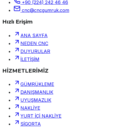
+90 (224) 242 46 46
cnc@cncgumruk.com
Hızlı Erişim
ANA SAYFA
NEDEN CNC
DUYURULAR
İLETİŞİM
HİZMETLERİMİZ
GÜMRÜKLEME
DANIŞMANLIK
UYUŞMAZLIK
NAKLİYE
YURT İÇİ NAKLİYE
SİGORTA