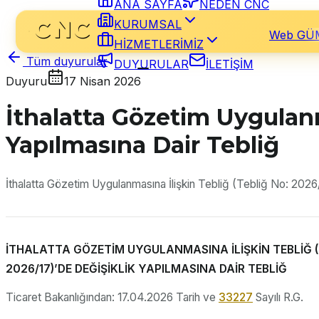
ANA SAYFA
NEDEN CNC
KURUMSAL
Web GÜ
HİZMETLERİMİZ
Tüm duyurular
DUYURULAR
İLETİŞİM
Duyuru
17 Nisan 2026
İthalatta Gözetim Uygulanm
Yapılmasına Dair Tebliğ
İthalatta Gözetim Uygulanmasına İlişkin Tebliğ (Tebliğ No: 2026
İTHALATTA GÖZETİM UYGULANMASINA İLİŞKİN TEBLİĞ (
2026/17)’DE DEĞİŞİKLİK YAPILMASINA DAİR TEBLİĞ
Ticaret Bakanlığından: 17.04.2026 Tarih ve
33227
Sayılı R.G.