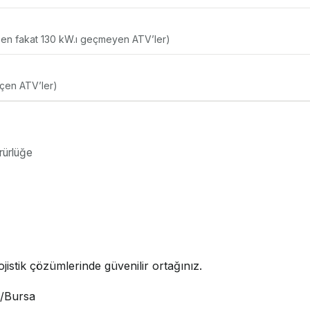
çen fakat 130 kW.ı geçmeyen ATV’ler)
eçen ATV’ler)
rürlüğe
jistik çözümlerinde güvenilir ortağınız.
i/Bursa