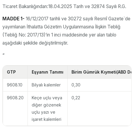
Ticaret Bakanlığından:18.04.2025 Tarih ve 32874 Sayılı R.G.
MADDE 1-
16/12/2017 tarihli ve 30272 sayılı Resmî Gazete`de
yayımlanan İthalatta Gözetim Uygulanmasına İlişkin Tebliğ
(Tebliğ No: 2017/13)’in 1 inci maddesinde yer alan tablo
aşağıdaki şekilde değiştirilmiştir.
“
GTP
Eşyanın Tanımı
Birim Gümrük Kıymeti
(ABD Dol
9608.10
Bilyalı kalemler
0,30
9608.20
Keçe uçlu veya
0,22
diğer gözenek
uçlu yazı ve
işaret kalemleri