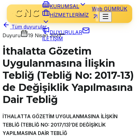
KURUMSAL
Web GÜMRÜK
HİZMETLERİMİZ
Tüm duyurular
DUYURULAR
Duyuru
19 Nisan 2025
İLETİŞİM
İthalatta Gözetim
Uygulanmasına İlişkin
Tebliğ (Tebliğ No: 2017-13)
de Değişiklik Yapılmasına
Dair Tebliğ
İTHALATTA GÖZETİM UYGULANMASINA İLİŞKİN
TEBLİĞ
(TEBLİĞ NO: 2017/13)’DE DEĞİŞİKLİK
YAPILMASINA
DAİR TEBLİĞ