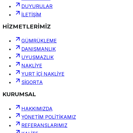
DUYURULAR
İLETİŞİM
HİZMETLERİMİZ
GÜMRÜKLEME
DANIŞMANLIK
UYUŞMAZLIK
NAKLİYE
YURT İÇİ NAKLİYE
SİGORTA
KURUMSAL
HAKKIMIZDA
YÖNETİM POLİTİKAMIZ
REFERANSLARIMIZ