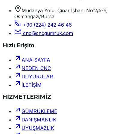
Mudanya Yolu, Çınar İşhanı No:2/5-6,
Osmangazi/Bursa
+90 (224) 242 46 46
cnc@cncgumruk.com
Hızlı Erişim
ANA SAYFA
NEDEN CNC
DUYURULAR
İLETİŞİM
HİZMETLERİMİZ
GÜMRÜKLEME
DANIŞMANLIK
UYUŞMAZLIK