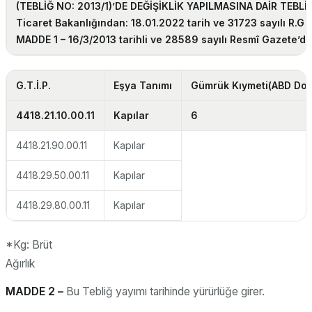
(TEBLİĞ NO: 2013/1)’DE DEĞİŞİKLİK YAPILMASINA DAİR TEBLİ
Ticaret Bakanlığından: 18.01.2022 tarih ve 31723 sayılı R.G
MADDE 1 –
16/3/2013 tarihli ve 28589 sayılı Resmî Gazete’de 
G.T.İ.P.
Eşya Tanımı
Gümrük Kıymeti
(ABD Dol
4418.21.10.00.11
Kapılar
6
4418.21.90.00.11
Kapılar
4418.29.50.00.11
Kapılar
4418.29.80.00.11
Kapılar
*Kg: Brüt
Ağırl
MADDE 2 –
Bu Tebliğ yayımı tarihinde yürürlüğe girer.