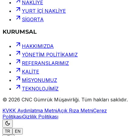
NAKLİYE
YURT İÇİ NAKLİYE
SİGORTA
KURUMSAL
HAKKIMIZDA
YÖNETİM POLİTİKAMIZ
REFERANSLARIMIZ
KALİTE
MİSYONUMUZ
TEKNOLOJİMİZ
©
2026
CNC Gümrük Müşavirliği
.
Tüm hakları saklıdır.
KVKK Aydınlatma Metni
Açık Rıza Metni
Çerez
Politikası
Gizlilik Politikası
TR
EN