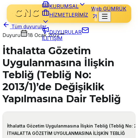
KURUMSAL
Web GÜMRÜK
HİZMETLERİMİZ
Tüm duyurular
DUYURULAR
Duyuru
18 Ocak 2022
İLETİŞİM
İthalatta Gözetim
Uygulanmasına İlişkin
Tebliğ (Tebliğ No:
2013/1)’de Değişiklik
Yapılmasına Dair Tebliğ
İthalatta Gözetim Uygulanmasına İlişkin Tebliğ (Tebliğ No: 2
İTHALATTA GÖZETİM UYGULANMASINA İLİŞKİN TEBLİĞ