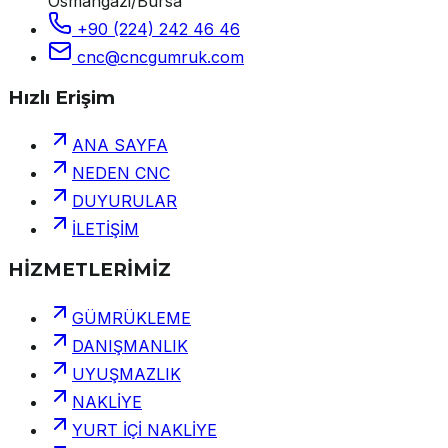
Osmangazi/Bursa
+90 (224) 242 46 46
cnc@cncgumruk.com
Hızlı Erişim
ANA SAYFA
NEDEN CNC
DUYURULAR
İLETİŞİM
HİZMETLERİMİZ
GÜMRÜKLEME
DANIŞMANLIK
UYUŞMAZLIK
NAKLİYE
YURT İÇİ NAKLİYE