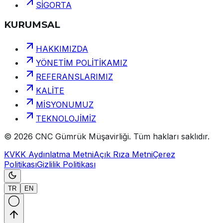
SİGORTA
KURUMSAL
HAKKIMIZDA
YÖNETİM POLİTİKAMIZ
REFERANSLARIMIZ
KALİTE
MİSYONUMUZ
TEKNOLOJİMİZ
©
2026
CNC Gümrük Müşavirliği
.
Tüm hakları saklıdır.
KVKK Aydınlatma Metni
Açık Rıza Metni
Çerez
Politikası
Gizlilik Politikası
TR
EN