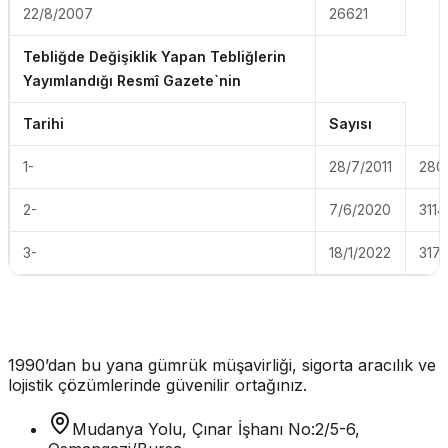
22/8/2007
26621
Tebliğde Değişiklik Yapan Tebliğlerin
Yayımlandığı Resmî Gazete`nin
Tarihi
Sayısı
1-
28/7/2011
280
2-
7/6/2020
3114
3-
18/1/2022
317
1990’dan bu yana gümrük müşavirliği, sigorta aracılık ve
lojistik çözümlerinde güvenilir ortağınız.
Mudanya Yolu, Çınar İşhanı No:2/5-6,