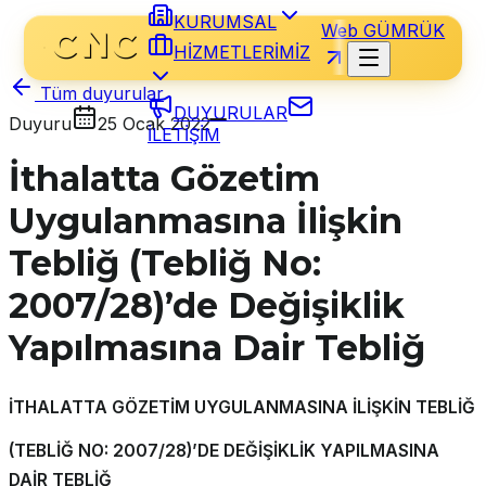
KURUMSAL
Web GÜMRÜK
HİZMETLERİMİZ
Tüm duyurular
DUYURULAR
Duyuru
25 Ocak 2022
İLETİŞİM
İthalatta Gözetim
Uygulanmasına İlişkin
Tebliğ (Tebliğ No:
2007/28)’de Değişiklik
Yapılmasına Dair Tebliğ
İTHALATTA GÖZETİM UYGULANMASINA İLİŞKİN TEBLİĞ
(TEBLİĞ NO: 2007/28)’DE DEĞİŞİKLİK YAPILMASINA
DAİR TEBLİĞ