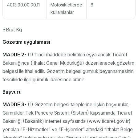
4013.90.00.00.11
Motosikletlerde
6
kullanılanlar
*Brüt Kg
Gözetim uygulaması
MADDE 2-
(1) 1 inci maddede belirtilen eşya ancak Ticaret
Bakanlığınca (İthalat Genel Müdürlüğü) düzenlenecek gözetim
belgesi ile ithal edilir. Gözetim belgesi gümrük beyannamesinin
tescilinde ilgili gümrük idaresince aranır.
Başvuru
MADDE 3-
(1) Gözetim belgesi taleplerine ilişkin başvurular,
Gümrükler Tek Pencere Sistemi (Sistem) kapsamında Ticaret
Bakanlığı (Bakanlık) internet sayfasında (www.ticaret.gov.tr)
yer alan “E-Hizmetler” ve “E-İşlemler” altındaki “İthalat Belge
İşlemleri” bölümünde yer alan “E-İmza Uygulamalarına Giriş”