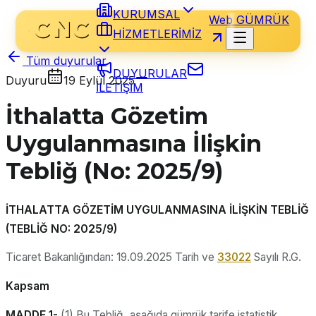
KURUMSAL
Web GÜMRÜK
HİZMETLERİMİZ
Tüm duyurular
DUYURULAR
Duyuru
19 Eylül 2025
İLETİŞİM
İthalatta Gözetim
Uygulanmasına İlişkin
Tebliğ (No: 2025/9)
İTHALATTA GÖZETİM UYGULANMASINA İLİŞKİN TEBLİĞ
(TEBLİĞ NO: 2025/9)
Ticaret Bakanlığından: 19.09.2025 Tarih ve
33022
Sayılı R.G.
Kapsam
MADDE 1-
(1) Bu Tebliğ, aşağıda gümrük tarife istatistik