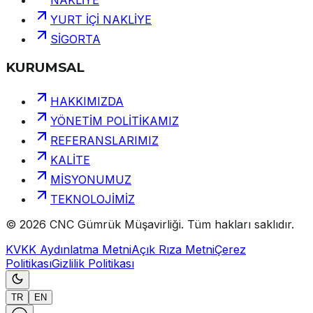
NAKLİYE
YURT İÇİ NAKLİYE
SİGORTA
KURUMSAL
HAKKIMIZDA
YÖNETİM POLİTİKAMIZ
REFERANSLARIMIZ
KALİTE
MİSYONUMUZ
TEKNOLOJİMİZ
©
2026
CNC Gümrük Müşavirliği
.
Tüm hakları saklıdır.
KVKK Aydınlatma Metni
Açık Rıza Metni
Çerez
Politikası
Gizlilik Politikası
TR
EN