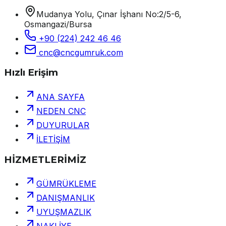
Mudanya Yolu, Çınar İşhanı No:2/5-6,
Osmangazi/Bursa
+90 (224) 242 46 46
cnc@cncgumruk.com
Hızlı Erişim
ANA SAYFA
NEDEN CNC
DUYURULAR
İLETİŞİM
HİZMETLERİMİZ
GÜMRÜKLEME
DANIŞMANLIK
UYUŞMAZLIK