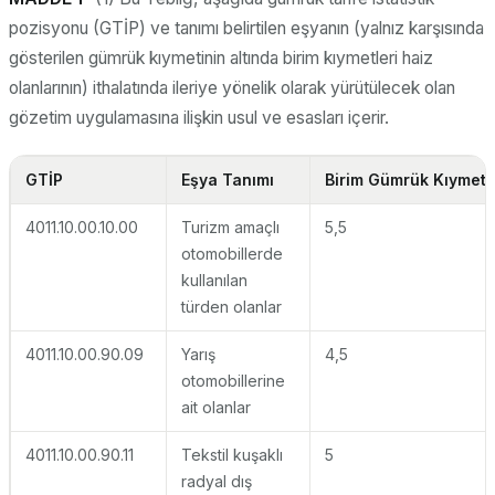
pozisyonu (GTİP) ve tanımı belirtilen eşyanın (yalnız karşısında
gösterilen gümrük kıymetinin altında birim kıymetleri haiz
olanlarının) ithalatında ileriye yönelik olarak yürütülecek olan
gözetim uygulamasına ilişkin usul ve esasları içerir.
GTİP
Eşya Tanımı
Birim Gümrük Kıymeti
4011.10.00.10.00
Turizm amaçlı
5,5
otomobillerde
kullanılan
türden olanlar
4011.10.00.90.09
Yarış
4,5
otomobillerine
ait olanlar
4011.10.00.90.11
Tekstil kuşaklı
5
radyal dış