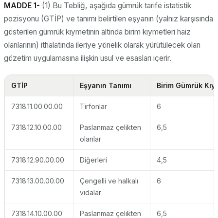
MADDE 1-
(1) Bu Tebliğ, aşağıda gümrük tarife istatistik
pozisyonu (GTİP) ve tanımı belirtilen eşyanın (yalnız karşısında
gösterilen gümrük kıymetinin altında birim kıymetleri haiz
olanlarının) ithalatında ileriye yönelik olarak yürütülecek olan
gözetim uygulamasına ilişkin usul ve esasları içerir.
GTİP
Eşyanın Tanımı
Birim Gümrük Kıym
7318.11.00.00.00
Tirfonlar
6
7318.12.10.00.00
Paslanmaz çelikten
6,5
olanlar
7318.12.90.00.00
Diğerleri
4,5
7318.13.00.00.00
Çengelli ve halkalı
6
vidalar
7318.14.10.00.00
Paslanmaz çelikten
6,5