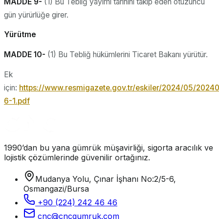
MADDE 9-
(1) Bu Tebliğ yayımı tarihini takip eden otuzuncu
gün yürürlüğe girer.
Yürütme
MADDE 10-
(1) Bu Tebliğ hükümlerini Ticaret Bakanı yürütür.
Ek
için:
https://www.resmigazete.gov.tr/eskiler/2024/05/2024
6-1.pdf
1990’dan bu yana gümrük müşavirliği, sigorta aracılık ve
lojistik çözümlerinde güvenilir ortağınız.
Mudanya Yolu, Çınar İşhanı No:2/5-6,
Osmangazi/Bursa
+90 (224) 242 46 46
cnc@cncgumruk.com