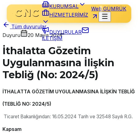
KURUMSAL
Web GÜMRÜK
HİZMETLERİMİZ
Tüm duyurular
DUYURULAR
Duyuru
20 Mayıs 2024
İLETİŞİM
İthalatta Gözetim
Uygulanmasına İlişkin
Tebliğ (No: 2024/5)
İTHALATTA GÖZETİM UYGULANMASINA İLİŞKİN TEBLİĞ
(TEBLİĞ NO: 2024/5)
Ticaret Bakanlığından: 16.05.2024 Tarih ve 32548 Sayılı R.G.
Kapsam