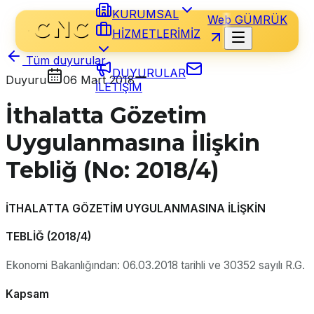
KURUMSAL
Web GÜMRÜK
HİZMETLERİMİZ
Tüm duyurular
DUYURULAR
Duyuru
06 Mart 2018
İLETİŞİM
İthalatta Gözetim
Uygulanmasına İlişkin
Tebliğ (No: 2018/4)
İTHALATTA GÖZETİM UYGULANMASINA İLİŞKİN
TEBLİĞ (2018/4)
Ekonomi Bakanlığından: 06.03.2018 tarihli ve 30352 sayılı R.G.
Kapsam