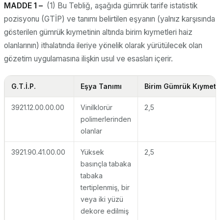
MADDE 1 –
(1) Bu Tebliğ, aşağıda gümrük tarife istatistik
pozisyonu (GTİP) ve tanımı belirtilen eşyanın (yalnız karşısında
gösterilen gümrük kıymetinin altında birim kıymetleri haiz
olanlarının) ithalatında ileriye yönelik olarak yürütülecek olan
gözetim uygulamasına ilişkin usul ve esasları içerir.
G.T.İ.P.
Eşya Tanımı
Birim Gümrük Kıymeti 
3921.12.00.00.00
Vinilklorür
2,5
polimerlerinden
olanlar
3921.90.41.00.00
Yüksek
2,5
basınçla tabaka
tabaka
tertiplenmiş, bir
veya iki yüzü
dekore edilmiş