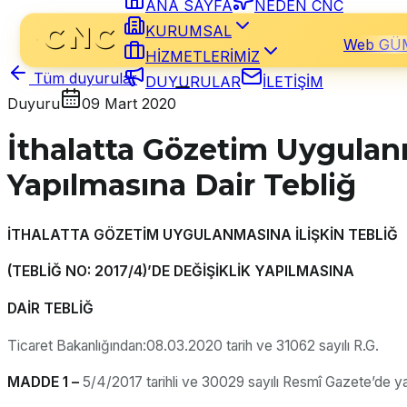
ANA SAYFA
NEDEN CNC
KURUMSAL
Web GÜ
HİZMETLERİMİZ
Tüm duyurular
DUYURULAR
İLETİŞİM
Duyuru
09 Mart 2020
İthalatta Gözetim Uygulanm
Yapılmasına Dair Tebliğ
İTHALATTA GÖZETİM UYGULANMASINA İLİŞKİN TEBLİĞ
(TEBLİĞ NO: 2017/4)’DE DEĞİŞİKLİK YAPILMASINA
DAİR TEBLİĞ
Ticaret Bakanlığından:08.03.2020 tarih ve 31062 sayılı R.G.
MADDE 1 –
5/4/2017 tarihli ve 30029 sayılı Resmî Gazete’de yayı