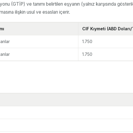
onu (GTİP) ve tanımı belirtilen eşyanın (yalnız karşısında gösterile
sına ilişkin usul ve esasları içerir.
mı
CIF Kıymeti (ABD Doları/
lanlar
1.750
lanlar
1.750