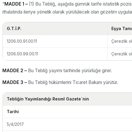
“
MADDE 1 –
(1) Bu Tebliğ, aşağıda gümrük tarife istatistik pozisy
ithalatında ileriye yönelik olarak yürütülecek olan gözetim uygulama
G.T.İ.P.
Eşya Tanı
1206.00.91.00.11
Çerezlik o
1206.00.99.00.11
Çerezlik o
MADDE 2 –
Bu Tebliğ yayımı tarihinde yürürlüğe girer.
MADDE 3 –
Bu Tebliğ hükümlerini Ticaret Bakanı yürütür.
Tebliğin Yayımlandığı Resmî Gazete`nin
Tarihi
5/4/2017