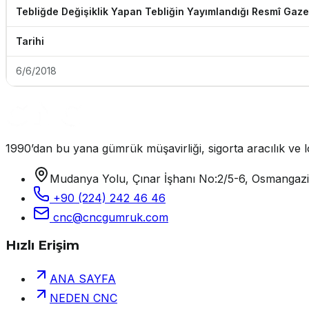
Tebliğde Değişiklik Yapan Tebliğin Yayımlandığı Resmî Gaze
Tarihi
6/6/2018
1990’dan bu yana gümrük müşavirliği, sigorta aracılık ve lo
Mudanya Yolu, Çınar İşhanı No:2/5-6, Osmangaz
+90 (224) 242 46 46
cnc@cncgumruk.com
Hızlı Erişim
ANA SAYFA
NEDEN CNC