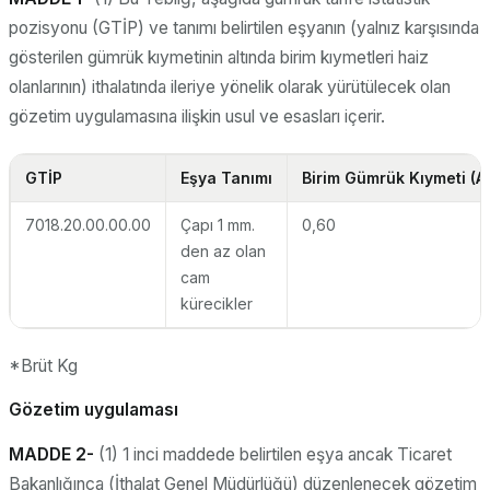
pozisyonu (GTİP) ve tanımı belirtilen eşyanın (yalnız karşısında
gösterilen gümrük kıymetinin altında birim kıymetleri haiz
olanlarının) ithalatında ileriye yönelik olarak yürütülecek olan
gözetim uygulamasına ilişkin usul ve esasları içerir.
GTİP
Eşya Tanımı
Birim Gümrük Kıymeti
(A
7018.20.00.00.00
Çapı 1 mm.
0,60
den az olan
cam
kürecikler
*Brüt Kg
Gözetim uygulaması
MADDE 2-
(1) 1 inci maddede belirtilen eşya ancak Ticaret
Bakanlığınca (İthalat Genel Müdürlüğü) düzenlenecek gözetim