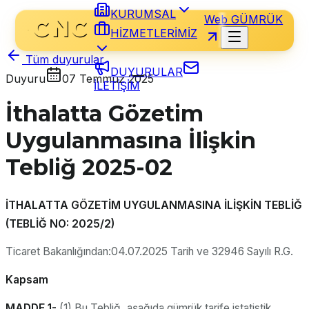
KURUMSAL
Web GÜMRÜK
HİZMETLERİMİZ
Tüm duyurular
DUYURULAR
Duyuru
07 Temmuz 2025
İLETİŞİM
İthalatta Gözetim
Uygulanmasına İlişkin
Tebliğ 2025-02
İTHALATTA GÖZETİM UYGULANMASINA İLİŞKİN TEBLİĞ
(TEBLİĞ NO: 2025/2)
Ticaret Bakanlığından:04.07.2025 Tarih ve 32946 Sayılı R.G.
Kapsam
MADDE 1-
(1) Bu Tebliğ, aşağıda gümrük tarife istatistik