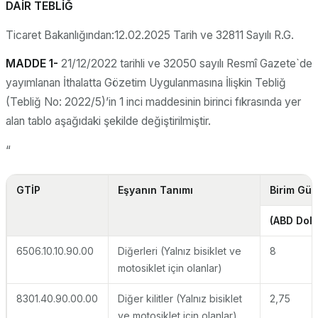
DAİR TEBLİĞ
Ticaret Bakanlığından:12.02.2025 Tarih ve 32811 Sayılı R.G.
MADDE 1-
21/12/2022 tarihli ve 32050 sayılı Resmî Gazete`de
yayımlanan İthalatta Gözetim Uygulanmasına İlişkin Tebliğ
(Tebliğ No: 2022/5)’in 1 inci maddesinin birinci fıkrasında yer
alan tablo aşağıdaki şekilde değiştirilmiştir.
“
GTİP
Eşyanın Tanımı
Birim Güm
(ABD Dola
6506.10.10.90.00
Diğerleri (Yalnız bisiklet ve
8
motosiklet için olanlar)
8301.40.90.00.00
Diğer kilitler (Yalnız bisiklet
2,75
ve motosiklet için olanlar)