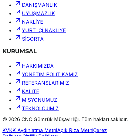
DANIŞMANLIK
UYUŞMAZLIK
NAKLİYE
YURT İÇİ NAKLİYE
SİGORTA
KURUMSAL
HAKKIMIZDA
YÖNETİM POLİTİKAMIZ
REFERANSLARIMIZ
KALİTE
MİSYONUMUZ
TEKNOLOJİMİZ
©
2026
CNC Gümrük Müşavirliği
.
Tüm hakları saklıdır.
KVKK Aydınlatma Metni
Açık Rıza Metni
Çerez