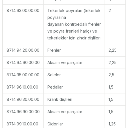
8714.93.00.00.00
Tekerlek poyraları (tekerlek
2
poyrasına
dayanan kontrpedallı frenler
ve poyra frenleri hariç) ve
tekerlekler için zincir dişlileri
8714.94.20.00.00
Frenler
2,25
8714.94.90.00.00
Aksam ve parçalar
2,25
8714.95.00.00.00
Seleler
2,5
8714.96.10.00.00
Pedallar
1,5
8714.96.30.00.00
Krank dişlileri
1,5
8714.96.90.00.00
Aksam ve parçalar
1,5
8714.99.10.00.00
Gidonlar
1,25