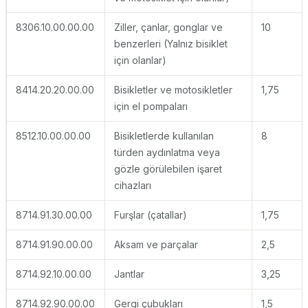
8306.10.00.00.00
Ziller, çanlar, gonglar ve
10
benzerleri (Yalnız bisiklet
için olanlar)
8414.20.20.00.00
Bisikletler ve motosikletler
1,75
için el pompaları
8512.10.00.00.00
Bisikletlerde kullanılan
8
türden aydınlatma veya
gözle görülebilen işaret
cihazları
8714.91.30.00.00
Furşlar (çatallar)
1,75
8714.91.90.00.00
Aksam ve parçalar
2,5
8714.92.10.00.00
Jantlar
3,25
8714.92.90.00.00
Gergi çubukları
1,5