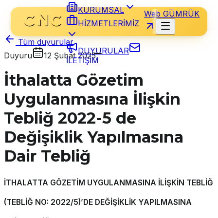
KURUMSAL
Web GÜMRÜK
HİZMETLERİMİZ
Tüm duyurular
DUYURULAR
Duyuru
12 Şubat 2025
İLETİŞİM
İthalatta Gözetim
Uygulanmasına İlişkin
Tebliğ 2022-5 de
Değişiklik Yapılmasına
Dair Tebliğ
İTHALATTA GÖZETİM UYGULANMASINA İLİŞKİN TEBLİĞ
(TEBLİĞ NO: 2022/5)’DE DEĞİŞİKLİK YAPILMASINA