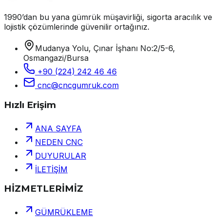
1990’dan bu yana gümrük müşavirliği, sigorta aracılık ve
lojistik çözümlerinde güvenilir ortağınız.
Mudanya Yolu, Çınar İşhanı No:2/5-6,
Osmangazi/Bursa
+90 (224) 242 46 46
cnc@cncgumruk.com
Hızlı Erişim
ANA SAYFA
NEDEN CNC
DUYURULAR
İLETİŞİM
HİZMETLERİMİZ
GÜMRÜKLEME