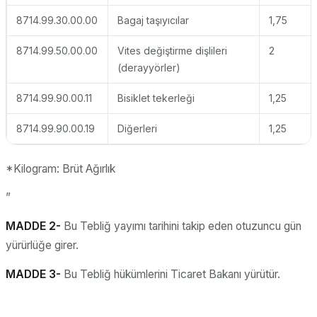
8714.99.30.00.00
Bagaj taşıyıcılar
1,75
8714.99.50.00.00
Vites değiştirme dişlileri
2
(derayyörler)
8714.99.90.00.11
Bisiklet tekerleği
1,25
8714.99.90.00.19
Diğerleri
1,25
*Kilogram: Brüt Ağırlık
”
MADDE 2-
Bu Tebliğ yayımı tarihini takip eden otuzuncu gün
yürürlüğe girer.
MADDE 3-
Bu Tebliğ hükümlerini Ticaret Bakanı yürütür.