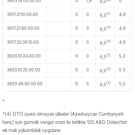
3903.19.00.00.00
0
1,9
(6)
0
6,5
3917.21.10.00.00
0
0
(7)
4,9
6,5
3917.21.90.00.00
0
0
(7)
4,9
6,5
3917.32.00.10.00
0
0
(7)
4,9
6,5
3920.10.24.00.00
0
0
(7)
5,3
6,5
3920.10.25.00.00
0
0
(7)
5 3
6,5
3920.49.90.00.00
0
0
(7)
5,3
6,5
”
“(4) DTÖ üyesi olmayan ülkeler (Azerbaycan Cumhuriyeti
hariç) için gümrük vergisi oranı ile birlikte 120 ABD Doları/ton
ek mali yükümlülük uygulanır.