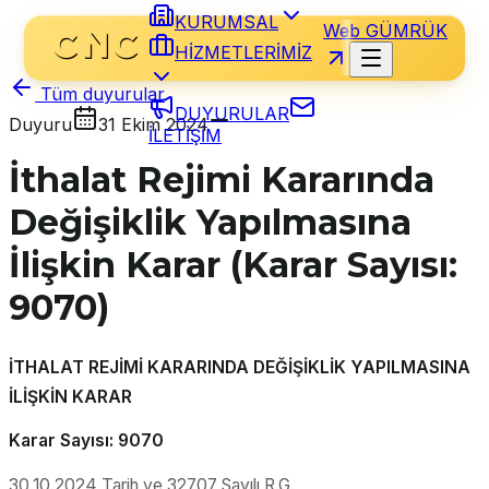
KURUMSAL
Web GÜMRÜK
HİZMETLERİMİZ
Tüm duyurular
DUYURULAR
Duyuru
31 Ekim 2024
İLETİŞİM
İthalat Rejimi Kararında
Değişiklik Yapılmasına
İlişkin Karar (Karar Sayısı:
9070)
İTHALAT REJİMİ KARARINDA DEĞİŞİKLİK YAPILMASINA
İLİŞKİN KARAR
Karar Sayısı: 9070
30.10.2024 Tarih ve 32707 Sayılı R.G.