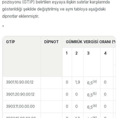
pozisyonu (GTİP) belirtilen eşyaya ilişkin satırlar karşılarında
gösterildiği şekilde değiştirilmiş ve aynı tabloya aşağıdaki
dipnotlar eklenmiştir.
“
GTİP
DİPNOT
GÜMRÜK VERGİSİ ORANI (%
1
2
3
4
3901.10.90.00.12
0
1,9
(4)
0
6,5
3901.20.90.00.12
0
0
(5)
0
6,5
3903.11.00.00.00
0
0
(6)
0
6,5