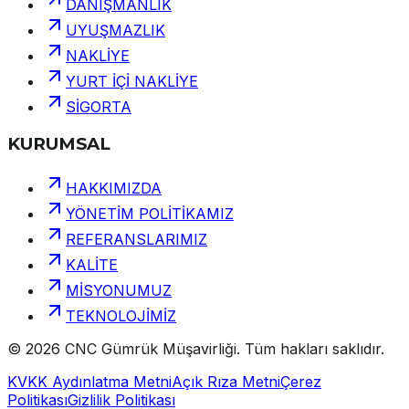
DANIŞMANLIK
UYUŞMAZLIK
NAKLİYE
YURT İÇİ NAKLİYE
SİGORTA
KURUMSAL
HAKKIMIZDA
YÖNETİM POLİTİKAMIZ
REFERANSLARIMIZ
KALİTE
MİSYONUMUZ
TEKNOLOJİMİZ
©
2026
CNC Gümrük Müşavirliği
.
Tüm hakları saklıdır.
KVKK Aydınlatma Metni
Açık Rıza Metni
Çerez
Politikası
Gizlilik Politikası