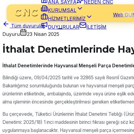
ANA SAYFA
NEDEN CNC
KURUMSAL
Web GÜ
HİZMETLERİMİZ
Tüm duyurular
DUYURULAR
İLETİŞİM
Duyuru
23 Nisan 2025
İthalat Denetimlerinde Ha
İthalat Denetimlerinde Hayvansal Menşeli Parça Denetiml
Bilindiği üzere, 09/04/2025 tarihli ve 32865 sayılı Resmî Gazete
Bakanlığımız sorumluluğunda bulunan ve hayvansal menşeli parça iç
ürünlerinin etiketinde, ambalajında, üzerinde veya ürüne eşlik ede
alma işleminin öncesinde gerçekleştirilmesi gereken etiketlemen
Bu çerçevede, Tüketici Ürünlerinin İthalat Denetimi Tebliği (Ürü
Denetimi: 2025/18) 1 inci maddesinin birinci fıkrası gereği söz k
uygulanmaya başlanacaktır. Hayvansal menşeli parça içermesine rağ