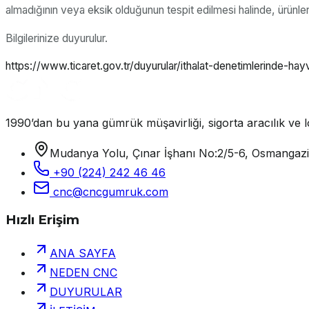
almadığının veya eksik olduğunun tespit edilmesi halinde, ürünle
Bilgilerinize duyurulur.
https://www.ticaret.gov.tr/duyurular/ithalat-denetimlerinde-h
1990’dan bu yana gümrük müşavirliği, sigorta aracılık ve lo
Mudanya Yolu, Çınar İşhanı No:2/5-6, Osmangaz
+90 (224) 242 46 46
cnc@cncgumruk.com
Hızlı Erişim
ANA SAYFA
NEDEN CNC
DUYURULAR