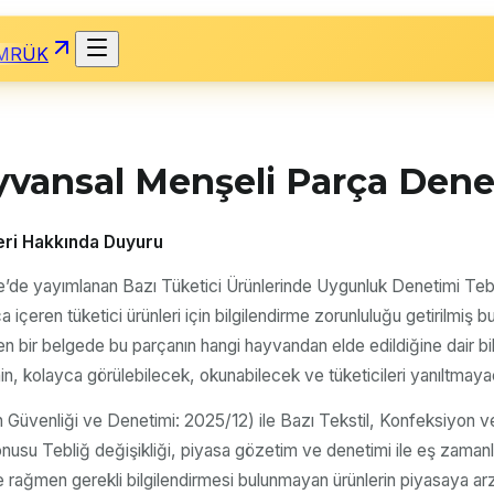
MRÜK
yvansal Menşeli Parça Den
eri Hakkında Duyuru
’de yayımlanan Bazı Tüketici Ürünlerinde Uygunluk Denetimi Tebliğ
eren tüketici ürünleri için bilgilendirme zorunluluğu getirilmiş bu
n bir belgede bu parçanın hangi hayvandan elde edildiğine dair bilg
in, kolayca görülebilecek, okunabilecek ve tüketicileri yanıltmay
n Güvenliği ve Denetimi: 2025/12) ile Bazı Tekstil, Konfeksiyon ve
onusu Tebliğ değişikliği, piyasa gözetim ve denetimi ile eş zamanlı
men gerekli bilgilendirmesi bulunmayan ürünlerin piyasaya arzına i