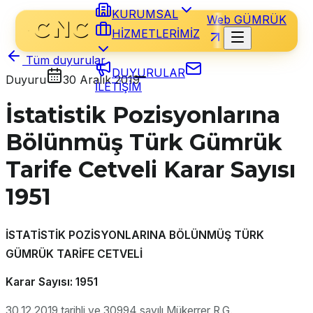
KURUMSAL
Web GÜMRÜK
HİZMETLERİMİZ
Tüm duyurular
DUYURULAR
Duyuru
30 Aralık 2019
İLETİŞİM
İstatistik Pozisyonlarına
Bölünmüş Türk Gümrük
Tarife Cetveli Karar Sayısı
1951
İSTATİSTİK POZİSYONLARINA BÖLÜNMÜŞ TÜRK
GÜMRÜK TARİFE CETVELİ
Karar Sayısı: 1951
30.12.2019 tarihli ve 30994 sayılı Mükerrer R.G.