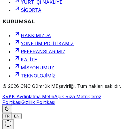
YURT İÇİ NAKLİYE
SİGORTA
KURUMSAL
HAKKIMIZDA
YÖNETİM POLİTİKAMIZ
REFERANSLARIMIZ
KALİTE
MİSYONUMUZ
TEKNOLOJİMİZ
©
2026
CNC Gümrük Müşavirliği
.
Tüm hakları saklıdır.
KVKK Aydınlatma Metni
Açık Rıza Metni
Çerez
Politikası
Gizlilik Politikası
TR
EN