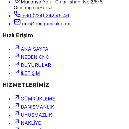
Mudanya Yolu, Çınar İşhanı No:2/5-6,
Osmangazi/Bursa
+90 (224) 242 46 46
cnc@cncgumruk.com
Hızlı Erişim
ANA SAYFA
NEDEN CNC
DUYURULAR
İLETİŞİM
HİZMETLERİMİZ
GÜMRÜKLEME
DANIŞMANLIK
UYUŞMAZLIK
NAKLİYE