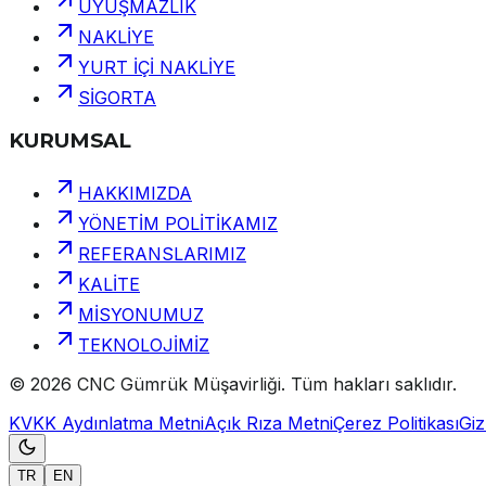
UYUŞMAZLIK
NAKLİYE
YURT İÇİ NAKLİYE
SİGORTA
KURUMSAL
HAKKIMIZDA
YÖNETİM POLİTİKAMIZ
REFERANSLARIMIZ
KALİTE
MİSYONUMUZ
TEKNOLOJİMİZ
©
2026
CNC Gümrük Müşavirliği
.
Tüm hakları saklıdır.
KVKK Aydınlatma Metni
Açık Rıza Metni
Çerez Politikası
Gizl
TR
EN