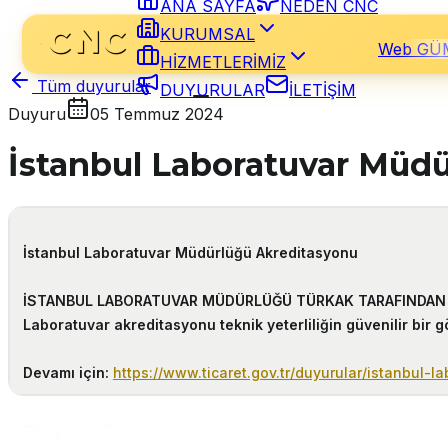
ANA SAYFA
NEDEN CNC
KURUMSAL
Web GÜ
HİZMETLERİMİZ
DUYURULAR
İLETİŞİM
Tüm duyurular
Duyuru
05 Temmuz 2024
İstanbul Laboratuvar Müd
İstanbul Laboratuvar Müdürlüğü Akreditasyonu
İSTANBUL LABORATUVAR MÜDÜRLÜĞÜ TÜRKAK TARAFINDAN 
Laboratuvar akreditasyonu teknik yeterliliğin güvenilir bir g
Devamı için:
https://www.ticaret.gov.tr/duyurular/istanbul-