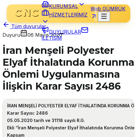
KURUMSAL
Web GÜMRÜK
HİZMETLERİMİZ
Tüm duyurular
DUYURULAR
Duyuru
06 Mayıs 2020
İLETİŞİM
İran Menşeli Polyester
Elyaf İthalatında Korunma
Önlemi Uygulanmasına
İlişkin Karar Sayısı 2486
İRAN MENŞELİ POLYESTER ELYAF İTHALATINDA KORUNMA Ö
Karar Sayısı: 2486
05.05.2020 tarih ve 31118 sayılı R.G.
Ekli “İran Menşeli Polyester Elyaf İthalatında Korunma Önle
Kapsam