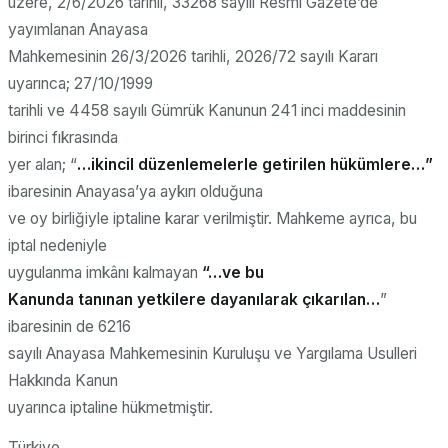
üzere, 2/6/2026 tarihli, 33268 sayılı Resmî Gazete’de
yayımlanan Anayasa
Mahkemesinin 26/3/2026 tarihli, 2026/72 sayılı Kararı
uyarınca; 27/10/1999
tarihli ve 4458 sayılı Gümrük Kanunun 241 inci maddesinin
birinci fıkrasında
yer alan;
“
…ikincil düzenlemelerle getirilen hükümlere…
”
ibaresinin Anayasa’ya aykırı olduğuna
ve oy birliğiyle iptaline karar verilmiştir. Mahkeme ayrıca, bu
iptal nedeniyle
uygulanma imkânı kalmayan
“…ve bu
Kanunda tanınan yetkilere dayanılarak çıkarılan…
”
ibaresinin de 6216
sayılı Anayasa Mahkemesinin Kuruluşu ve Yargılama Usulleri
Hakkında Kanun
uyarınca iptaline hükmetmiştir.
Türkiye