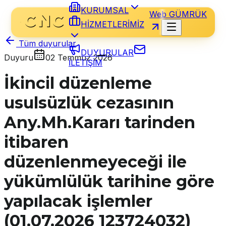
KURUMSAL
Web GÜMRÜK
HİZMETLERİMİZ
Tüm duyurular
DUYURULAR
Duyuru
02 Temmuz 2026
İLETİŞİM
İkincil düzenleme
usulsüzlük cezasının
Any.Mh.Kararı tarinden
itibaren
düzenlenmeyeceği ile
yükümlülük tarihine göre
yapılacak işlemler
(01.07.2026 123724032)