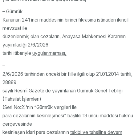
– Gümrük
Kanunun 241 inci maddesinin birinci fıkrasına istinaden ikincil
mevzuat ile
düzenlenmiş olan cezaların, Anayasa Mahkemesi Kararının
yayımladığı 2/6/2026
tarihi itibariyle
uygulanmaması,
–
2/6/2026 tarihinden önceki bir fiille ilgili olup 21.01.2014 tarihli,
28889
sayılı Resmî Gazete’de yayımlanan Gümrük Genel Tebliği
(Tahsilat İşlemleri)
(Seri No:2)’nin “
Gümrük vergileri ile
para cezalarının kesinleşmesi
” başlıklı 13 üncü maddesi hükmü
çerçevesinde
kesinleşen idari para cezalarının
takibi ve tahsiline devam