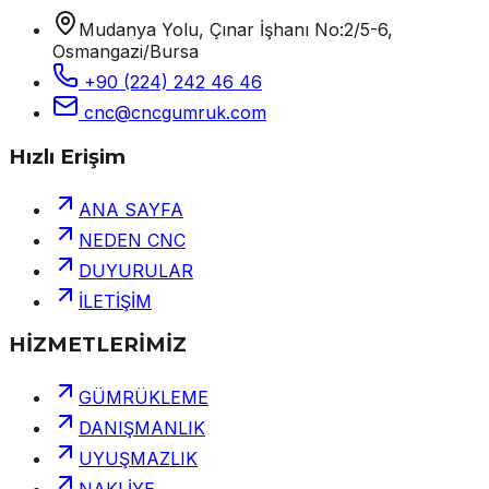
Mudanya Yolu, Çınar İşhanı No:2/5-6,
Osmangazi/Bursa
+90 (224) 242 46 46
cnc@cncgumruk.com
Hızlı Erişim
ANA SAYFA
NEDEN CNC
DUYURULAR
İLETİŞİM
HİZMETLERİMİZ
GÜMRÜKLEME
DANIŞMANLIK
UYUŞMAZLIK