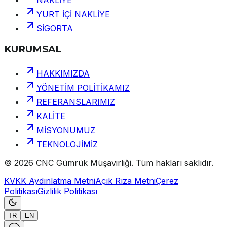
NAKLİYE
YURT İÇİ NAKLİYE
SİGORTA
KURUMSAL
HAKKIMIZDA
YÖNETİM POLİTİKAMIZ
REFERANSLARIMIZ
KALİTE
MİSYONUMUZ
TEKNOLOJİMİZ
©
2026
CNC Gümrük Müşavirliği
.
Tüm hakları saklıdır.
KVKK Aydınlatma Metni
Açık Rıza Metni
Çerez
Politikası
Gizlilik Politikası
TR
EN