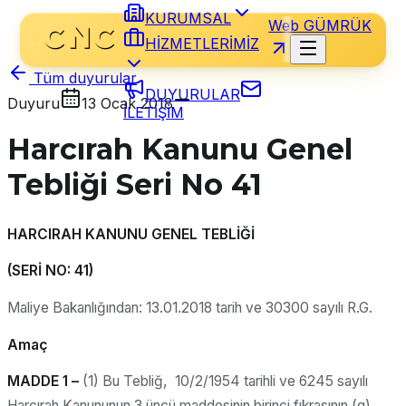
KURUMSAL
Web GÜMRÜK
HİZMETLERİMİZ
Tüm duyurular
DUYURULAR
Duyuru
13 Ocak 2018
İLETİŞİM
Harcırah Kanunu Genel
Tebliği Seri No 41
HARCIRAH KANUNU GENEL TEBLİĞİ
(SERİ NO: 41)
Maliye Bakanlığından: 13.01.2018 tarih ve 30300 sayılı R.G.
Amaç
MADDE 1 –
(1) Bu Tebliğ, 10/2/1954 tarihli ve 6245 sayılı
Harcırah Kanununun 3 üncü maddesinin birinci fıkrasının (g)