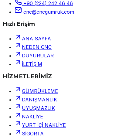
+90 (224) 242 46 46
cnc@cncgumruk.com
Hızlı Erişim
ANA SAYFA
NEDEN CNC
DUYURULAR
İLETİŞİM
HİZMETLERİMİZ
GÜMRÜKLEME
DANIŞMANLIK
UYUŞMAZLIK
NAKLİYE
YURT İÇİ NAKLİYE
SİGORTA