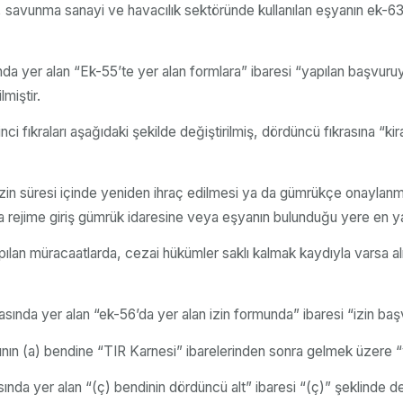
savunma sanayi ve havacılık sektöründe kullanılan eşyanın ek-63’te
nda yer alan “Ek-55’te yer alan formlara” ibaresi “yapılan başvuru
miştir.
nci fıkraları aşağıdaki şekilde değiştirilmiş, dördüncü fıkrasına “
izin süresi içinde yeniden ihraç edilmesi ya da gümrükçe onaylanmış
ra rejime giriş gümrük idaresine veya eşyanın bulunduğu yere en ya
ılan müracaatlarda, cezai hükümler saklı kalmak kaydıyla varsa alınm
sında yer alan “ek-56’da yer alan izin formunda” ibaresi “izin başv
ının (a) bendine “TIR Karnesi” ibarelerinden sonra gelmek üzere “vey
nda yer alan “(ç) bendinin dördüncü alt” ibaresi “(ç)” şeklinde deği