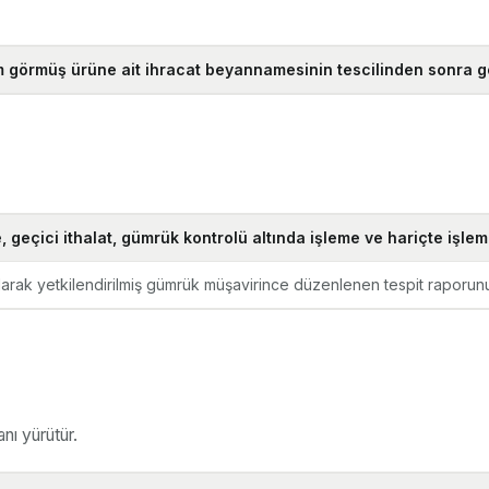
görmüş ürüne ait ihracat beyannamesinin tescilinden sonra gerek
geçici ithalat, gümrük kontrolü altında işleme ve hariçte işlem
olarak yetkilendirilmiş gümrük müşavirince düzenlenen tespit raporunu
nı yürütür.