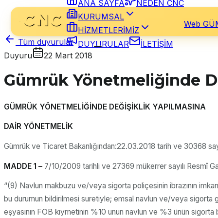
ANA SAYFA
NEDEN CNC
KURUMSAL
Web GÜ
HİZMETLERİMİZ
Tüm duyurular
DUYURULAR
İLETİŞİM
Duyuru
22 Mart 2018
Gümrük Yönetmeliğinde Değ
GÜMRÜK YÖNETMELİĞİNDE DEĞİŞİKLİK YAPILMASINA
DAİR YÖNETMELİK
Gümrük ve Ticaret Bakanlığından:22.03.2018 tarih ve 30368 sayı
MADDE 1 –
7/10/2009 tarihli ve 27369 mükerrer sayılı Resmî Ga
“(9) Navlun makbuzu ve/veya sigorta poliçesinin ibrazının imkansız
bu durumun bildirilmesi suretiyle; emsal navlun ve/veya sigorta 
eşyasının FOB kıymetinin %10 unun navlun ve %3 ünün sigorta bed