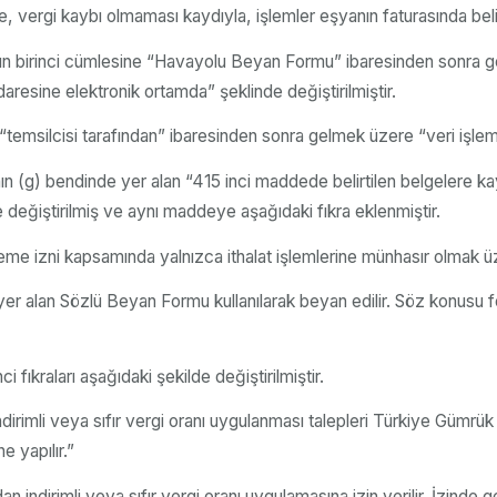
 vergi kaybı olmaması kaydıyla, işlemler eşyanın faturasında belirti
 birinci cümlesine “Havayolu Beyan Formu” ibaresinden sonra gelm
aresine elektronik ortamda” şeklinde değiştirilmiştir.
temsilcisi tarafından” ibaresinden sonra gelmek üzere “veri işleme
ının (g) bendinde yer alan “415 inci maddede belirtilen belgelere 
de değiştirilmiş ve aynı maddeye aşağıdaki fıkra eklenmiştir.
eme izni kapsamında yalnızca ithalat işlemlerine münhasır olmak üze
er alan Sözlü Beyan Formu kullanılarak beyan edilir. Söz konusu f
 fıkraları aşağıdaki şekilde değiştirilmiştir.
dirimli veya sıfır vergi oranı uygulanması talepleri Türkiye Gümrük 
e yapılır.”
indirimli veya sıfır vergi oranı uygulamasına izin verilir. İzinde geçe