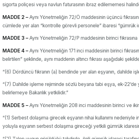
sigorta poliçesi veya navlun faturasının ibraz edilememesi halinde,
MADDE 2 –
Aynı Yönetmeliğin 72/Ö maddesinin üçüncü fıkrasının
cümlede yer alan “kontrolle görevli personele” ibaresi “gümrük id
MADDE 3 –
Aynı Yönetmeliğin 72/P maddesinin birinci fıkrasına “
MADDE 4 –
Aynı Yönetmeliğin 171 inci maddesinin birinci fıkras
belirtilen” şeklinde, aynı maddenin altıncı fıkrası aşağıdaki şekil
“(6) Dördüncü fıkranın (a) bendinde yer alan eşyanın, dahilde işl
“(7) Dahilde işleme rejiminde sözlü beyana tabi eşya, ek-22’de y
belirlemeye Bakanlık yetkilidir.”
MADDE 5 –
Aynı Yönetmeliğin 208 inci maddesinin birinci ve ikinci
“(1) Serbest dolaşıma girecek eşyanın nihai kullanımı nedeniyle in
yoluyla eşyanın serbest dolaşıma gireceği yetkili gümrük idaresin
“(2) Talep uygun görüldüğü takdirde, ilgili gümrük idaresi tarafından 