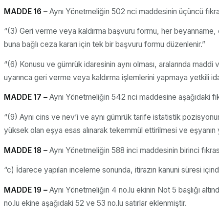
MADDE 16 –
Aynı Yönetmeliğin 502 nci maddesinin üçüncü fıkrası
“(3) Geri verme veya kaldırma başvuru formu, her beyanname, ek
buna bağlı ceza kararı için tek bir başvuru formu düzenlenir.”
“(6) Konusu ve gümrük idaresinin aynı olması, aralarında maddi
uyarınca geri verme veya kaldırma işlemlerini yapmaya yetkili idar
MADDE 17 –
Aynı Yönetmeliğin 542 nci maddesine aşağıdaki fıkr
“(9) Aynı cins ve nev’i ve aynı gümrük tarife istatistik pozisyonun
yüksek olan eşya esas alınarak tekemmül ettirilmesi ve eşyanın yu
MADDE 18 –
Aynı Yönetmeliğin 588 inci maddesinin birinci fıkrası
“c) İdarece yapılan inceleme sonunda, itirazın kanuni süresi içind
MADDE 19 –
Aynı Yönetmeliğin 4 no.lu ekinin Not 5 başlığı altında
no.lu ekine aşağıdaki 52 ve 53 no.lu satırlar eklenmiştir.