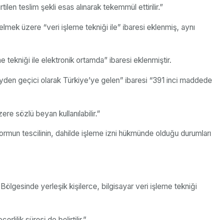
len teslim şekli esas alınarak tekemmül ettirilir.”
ek üzere “veri işleme tekniği ile” ibaresi eklenmiş, aynı
 tekniği ile elektronik ortamda” ibaresi eklenmiştir.
kayden geçici olarak Türkiye’ye gelen” ibaresi “391 inci maddede
re sözlü beyan kullanılabilir.”
ormun tescilinin, dahilde işleme izni hükmünde olduğu durumları
Bölgesinde yerleşik kişilerce, bilgisayar veri işleme tekniği
rlilik süresi de belirtilir.”