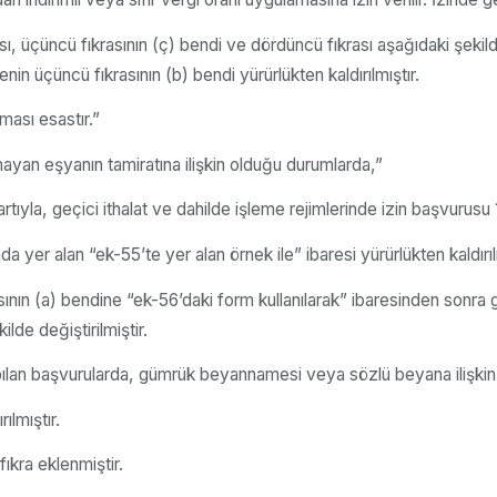
ı, üçüncü fıkrasının (ç) bendi ve dördüncü fıkrası aşağıdaki şekild
nin üçüncü fıkrasının (b) bendi yürürlükten kaldırılmıştır.
ması esastır.”
olmayan eşyanın tamiratına ilişkin olduğu durumlarda,”
şartıyla, geçici ithalat ve dahilde işleme rejimlerinde izin başvurus
a yer alan “ek-55’te yer alan örnek ile” ibaresi yürürlükten kaldırıl
sının (a) bendine “ek-56’daki form kullanılarak” ibaresinden sonra
lde değiştirilmiştir.
lan başvurularda, gümrük beyannamesi veya sözlü beyana ilişkin 
ılmıştır.
kra eklenmiştir.