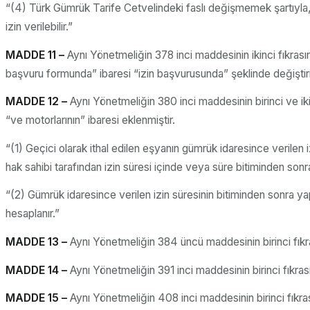
“(4) Türk Gümrük Tarife Cetvelindeki faslı değişmemek şartıyla, 
izin verilebilir.”
MADDE 11 –
Aynı Yönetmeliğin 378 inci maddesinin ikinci fıkrası
başvuru formunda” ibaresi “izin başvurusunda” şeklinde değiştiril
MADDE 12 –
Aynı Yönetmeliğin 380 inci maddesinin birinci ve iki
“ve motorlarının” ibaresi eklenmiştir.
“(1) Geçici olarak ithal edilen eşyanın gümrük idaresince verilen 
hak sahibi tarafından izin süresi içinde veya süre bitiminden son
“(2) Gümrük idaresince verilen izin süresinin bitiminden sonra yap
hesaplanır.”
MADDE 13 –
Aynı Yönetmeliğin 384 üncü maddesinin birinci fıkra
MADDE 14 –
Aynı Yönetmeliğin 391 inci maddesinin birinci fıkras
MADDE 15 –
Aynı Yönetmeliğin 408 inci maddesinin birinci fıkrası