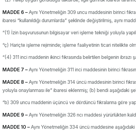
MADDE 6 –
Aynı Yönetmeliğin 309 uncu maddesinin birinci fıkras
ibaresi “kullanıldığı durumlarda” şeklinde değiştirilmiş, aynı madde
“(1) İzin başvurusunun bilgisayar veri işleme tekniği yoluyla yapıl
“ç) Hariçte işleme rejiminde; işleme faaliyetinin ticari nitelikte 
“(4) 311 inci maddenin ikinci fıkrasında belirtilen belgenin ibrazı 
MADDE 7 –
Aynı Yönetmeliğin 311 inci maddesinin birinci fıkrasınd
MADDE 8 –
Aynı Yönetmeliğin 314 üncü maddesinin birinci fıkra
yoluyla onaylanması ile” ibaresi eklenmiş; (b) bendi aşağıdaki şeki
“b) 309 uncu maddenin üçüncü ve dördüncü fıkralarına göre yapı
MADDE 9 –
Aynı Yönetmeliğin 326 ncı maddesi yürürlükten kaldır
MADDE 10 –
Aynı Yönetmeliğin 334 üncü maddesine aşağıdaki fı