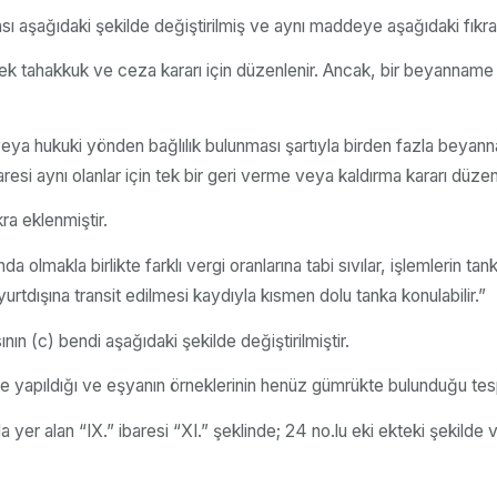
 aşağıdaki şekilde değiştirilmiş ve aynı maddeye aşağıdaki fıkra 
 tahakkuk ve ceza kararı için düzenlenir. Ancak, bir beyanname 
 veya hukuki yönden bağlılık bulunması şartıyla birden fazla bey
esi aynı olanlar için tek bir geri verme veya kaldırma kararı düzenl
a eklenmiştir.
da olmakla birlikte farklı vergi oranlarına tabi sıvılar, işlemlerin 
rtdışına transit edilmesi kaydıyla kısmen dolu tanka konulabilir.”
nın (c) bendi aşağıdaki şekilde değiştirilmiştir.
e yapıldığı ve eşyanın örneklerinin henüz gümrükte bulunduğu tespit
 yer alan “IX.” ibaresi “XI.” şeklinde; 24 no.lu eki ekteki şekilde v