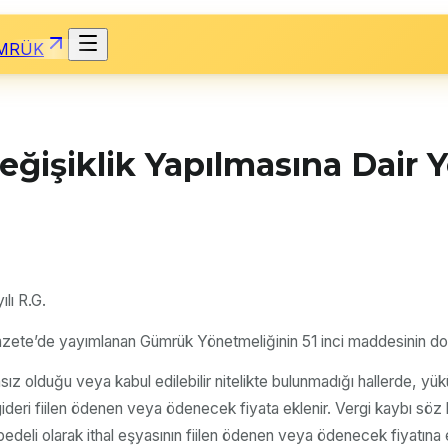
MRÜK
işiklik Yapılmasına Dair 
lı R.G.
zete’de yayımlanan Gümrük Yönetmeliğinin 51 inci maddesinin dokuz
 olduğu veya kabul edilebilir nitelikte bulunmadığı hallerde, yüküm
gideri fiilen ödenen veya ödenecek fiyata eklenir. Vergi kaybı sö
eli olarak ithal eşyasının fiilen ödenen veya ödenecek fiyatına e