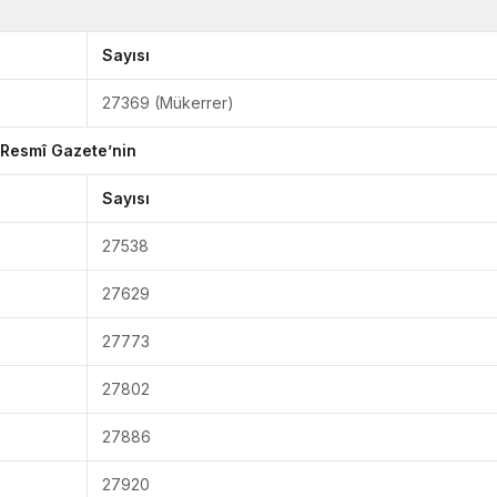
Sayısı
27369 (Mükerrer)
 Resmî Gazete’nin
Sayısı
27538
27629
27773
27802
27886
27920