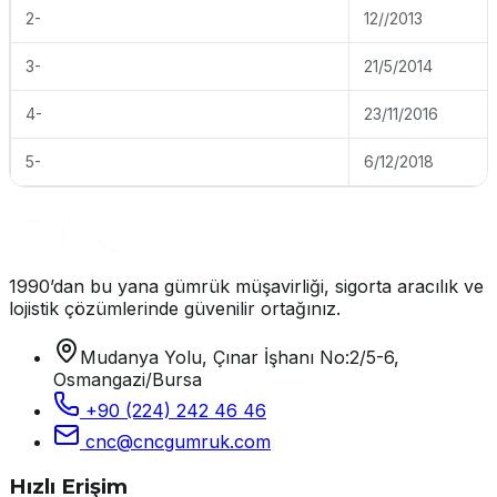
2-
12//2013
3-
21/5/2014
4-
23/11/2016
5-
6/12/2018
1990’dan bu yana gümrük müşavirliği, sigorta aracılık ve
lojistik çözümlerinde güvenilir ortağınız.
Mudanya Yolu, Çınar İşhanı No:2/5-6,
Osmangazi/Bursa
+90 (224) 242 46 46
cnc@cncgumruk.com
Hızlı Erişim