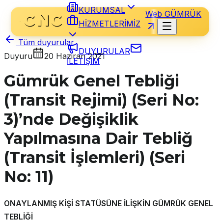
KURUMSAL
Web GÜMRÜK
HİZMETLERİMİZ
Tüm duyurular
DUYURULAR
Duyuru
20 Haziran 2021
İLETİŞİM
Gümrük Genel Tebliği
(Transit Rejimi) (Seri No:
3)’nde Değişiklik
Yapılmasına Dair Tebliğ
(Transit İşlemleri) (Seri
No: 11)
ONAYLANMIŞ KİŞİ STATÜSÜNE İLİŞKİN GÜMRÜK GENEL
TEBLİĞİ