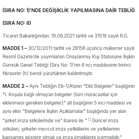
(SIRA NO: 1)’NDE DEĞİŞİKLİK YAPILMASINA DAİR TEBLİĞ
(SIRA NO: 6)
Ticaret Bakanlığından: 19.06.2021 tarihli ve 31516 sayılı R.G.
MADDE 1 –
30/12/2011 tarihli ve 28158 üçüncü mükerrer sayılı
Resmî Gazete’de yayımlanan Onaylanmış Kişi Statüsüne İlişkin
Gümrük Genel Tebliği (Sıra No: 1)’nin 6 ncı maddesinin birinci
fıkrasının (h) bendi yürürlükten kaldırılmıştır.
MADDE 2 –
Aynı Tebliğin Ek-1/A’sının “Ekli Belgeler” başlığının
“I. Koşula bağlı olmayan belgeler (tüm müracaatlar için
eklenmesi gereken belgeler)” alt başlığının 5 inci maddesi ve
aynı ekin “Belgelere İlişkin Açıklamalar” başlığında yer alan
□
“şirket imza sirkülerinde ve” ibaresi ile “
Güncel imza
sirküleri, şirketin mevcut imza yetkililerini ve yetkilerinin
kapsamını gösterir olmalı ve imza örneklerini içermelidir.”