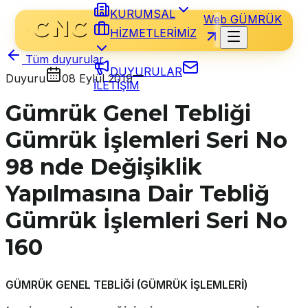
KURUMSAL
Web GÜMRÜK
HİZMETLERİMİZ
Tüm duyurular
DUYURULAR
Duyuru
08 Eylül 2019
İLETİŞİM
Gümrük Genel Tebliği
Gümrük İşlemleri Seri No
98 nde Değişiklik
Yapılmasına Dair Tebliğ
Gümrük İşlemleri Seri No
160
GÜMRÜK GENEL TEBLİĞİ (GÜMRÜK İŞLEMLERİ)