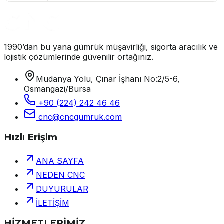
1990’dan bu yana gümrük müşavirliği, sigorta aracılık ve
lojistik çözümlerinde güvenilir ortağınız.
Mudanya Yolu, Çınar İşhanı No:2/5-6,
Osmangazi/Bursa
+90 (224) 242 46 46
cnc@cncgumruk.com
Hızlı Erişim
ANA SAYFA
NEDEN CNC
DUYURULAR
İLETİŞİM
HİZMETLERİMİZ