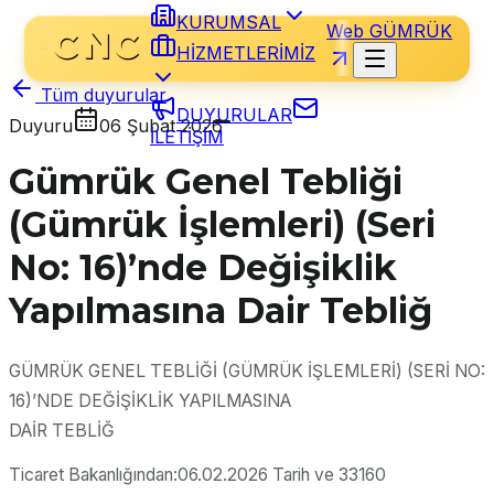
KURUMSAL
Web GÜMRÜK
HİZMETLERİMİZ
Tüm duyurular
DUYURULAR
Duyuru
06 Şubat 2026
İLETİŞİM
Gümrük Genel Tebliği
(Gümrük İşlemleri) (Seri
No: 16)’nde Değişiklik
Yapılmasına Dair Tebliğ
GÜMRÜK GENEL TEBLİĞİ (GÜMRÜK İŞLEMLERİ) (SERİ NO:
16)’NDE DEĞİŞİKLİK YAPILMASINA
DAİR TEBLİĞ
Ticaret Bakanlığından:06.02.2026 Tarih ve 33160