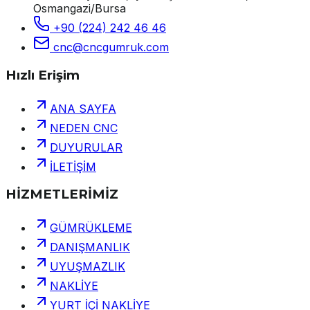
Osmangazi/Bursa
+90 (224) 242 46 46
cnc@cncgumruk.com
Hızlı Erişim
ANA SAYFA
NEDEN CNC
DUYURULAR
İLETİŞİM
HİZMETLERİMİZ
GÜMRÜKLEME
DANIŞMANLIK
UYUŞMAZLIK
NAKLİYE
YURT İÇİ NAKLİYE