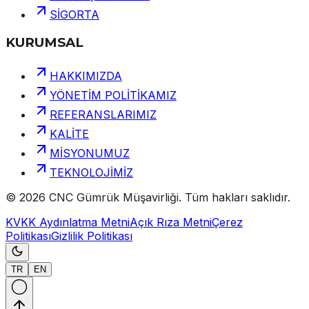
SİGORTA
KURUMSAL
HAKKIMIZDA
YÖNETİM POLİTİKAMIZ
REFERANSLARIMIZ
KALİTE
MİSYONUMUZ
TEKNOLOJİMİZ
©
2026
CNC Gümrük Müşavirliği
.
Tüm hakları saklıdır.
KVKK Aydınlatma Metni
Açık Rıza Metni
Çerez
Politikası
Gizlilik Politikası
TR
EN