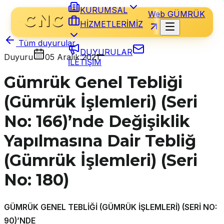
KURUMSAL
Web GÜMRÜK
HİZMETLERİMİZ
Tüm duyurular
DUYURULAR
Duyuru
05 Aralık 2021
İLETİŞİM
Gümrük Genel Tebliği
(Gümrük İşlemleri) (Seri
No: 166)’nde Değişiklik
Yapılmasına Dair Tebliğ
(Gümrük İşlemleri) (Seri
No: 180)
GÜMRÜK GENEL TEBLİĞİ (GÜMRÜK İŞLEMLERİ) (SERİ NO:
90)’NDE