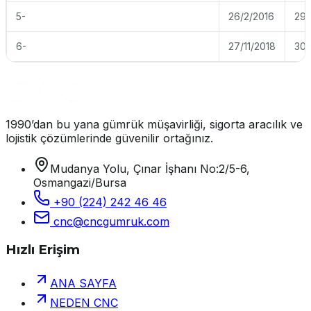
5-
26/2/2016
29
6-
27/11/2018
30
1990’dan bu yana gümrük müşavirliği, sigorta aracılık ve
lojistik çözümlerinde güvenilir ortağınız.
Mudanya Yolu, Çınar İşhanı No:2/5-6,
Osmangazi/Bursa
+90 (224) 242 46 46
cnc@cncgumruk.com
Hızlı Erişim
ANA SAYFA
NEDEN CNC