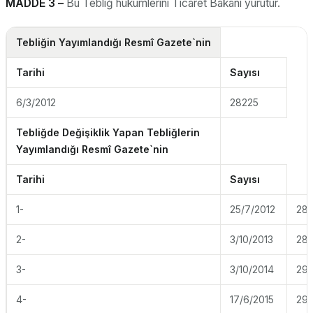
MADDE 3 –
Bu Tebliğ hükümlerini Ticaret Bakanı yürütür.
Tebliğin Yayımlandığı Resmî Gazete`nin
Tarihi
Sayısı
6/3/2012
28225
Tebliğde Değişiklik Yapan Tebliğlerin
Yayımlandığı Resmî Gazete`nin
Tarihi
Sayısı
1-
25/7/2012
28
2-
3/10/2013
28
3-
3/10/2014
291
4-
17/6/2015
29