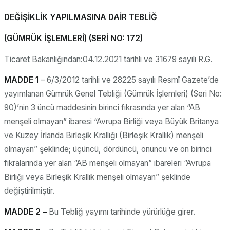
DEĞİŞİKLİK YAPILMASINA DAİR TEBLİĞ
(GÜMRÜK İŞLEMLERİ) (SERİ NO: 172)
Ticaret Bakanlığından:04.12.2021 tarihli ve 31679 sayılı R.G.
MADDE 1
– 6/3/2012 tarihli ve 28225 sayılı Resmî Gazete’de
yayımlanan Gümrük Genel Tebliği (Gümrük İşlemleri) (Seri No:
90)’nin 3 üncü maddesinin birinci fıkrasında yer alan “AB
menşeli olmayan” ibaresi “Avrupa Birliği veya Büyük Britanya
ve Kuzey İrlanda Birleşik Krallığı (Birleşik Krallık) menşeli
olmayan” şeklinde; üçüncü, dördüncü, onuncu ve on birinci
fıkralarında yer alan “AB menşeli olmayan” ibareleri “Avrupa
Birliği veya Birleşik Krallık menşeli olmayan” şeklinde
değiştirilmiştir.
MADDE 2 –
Bu Tebliğ yayımı tarihinde yürürlüğe girer.