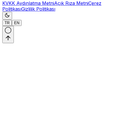
KVKK Aydınlatma Metni
Açık Rıza Metni
Çerez
Politikası
Gizlilik Politikası
TR
EN