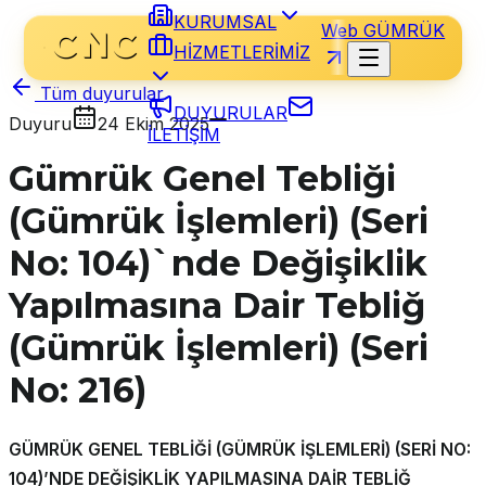
KURUMSAL
Web GÜMRÜK
HİZMETLERİMİZ
Tüm duyurular
DUYURULAR
Duyuru
24 Ekim 2025
İLETİŞİM
Gümrük Genel Tebliği
(Gümrük İşlemleri) (Seri
No: 104)`nde Değişiklik
Yapılmasına Dair Tebliğ
(Gümrük İşlemleri) (Seri
No: 216)
GÜMRÜK GENEL TEBLİĞİ (GÜMRÜK İŞLEMLERİ) (SERİ NO:
104)’NDE DEĞİŞİKLİK YAPILMASINA DAİR TEBLİĞ