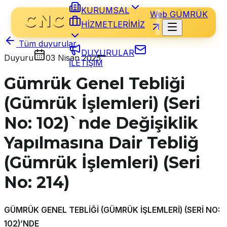
KURUMSAL
Web GÜMRÜK
HİZMETLERİMİZ
Tüm duyurular
DUYURULAR
Duyuru
03 Nisan 2025
İLETİŞİM
Gümrük Genel Tebliği
(Gümrük İşlemleri) (Seri
No: 102)`nde Değişiklik
Yapılmasına Dair Tebliğ
(Gümrük İşlemleri) (Seri
No: 214)
GÜMRÜK GENEL TEBLİĞİ (GÜMRÜK İŞLEMLERİ) (SERİ NO:
102)’NDE