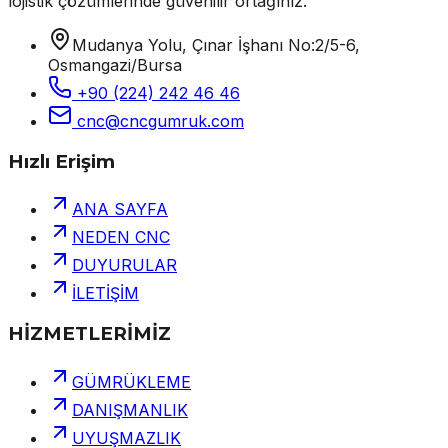
lojistik çözümlerinde güvenilir ortağınız.
Mudanya Yolu, Çınar İşhanı No:2/5-6,
Osmangazi/Bursa
+90 (224) 242 46 46
cnc@cncgumruk.com
Hızlı Erişim
ANA SAYFA
NEDEN CNC
DUYURULAR
İLETİŞİM
HİZMETLERİMİZ
GÜMRÜKLEME
DANIŞMANLIK
UYUŞMAZLIK