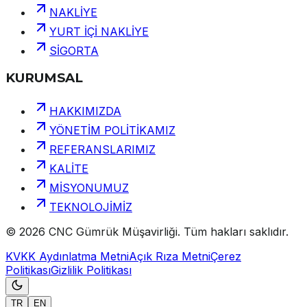
NAKLİYE
YURT İÇİ NAKLİYE
SİGORTA
KURUMSAL
HAKKIMIZDA
YÖNETİM POLİTİKAMIZ
REFERANSLARIMIZ
KALİTE
MİSYONUMUZ
TEKNOLOJİMİZ
©
2026
CNC Gümrük Müşavirliği
.
Tüm hakları saklıdır.
KVKK Aydınlatma Metni
Açık Rıza Metni
Çerez
Politikası
Gizlilik Politikası
TR
EN