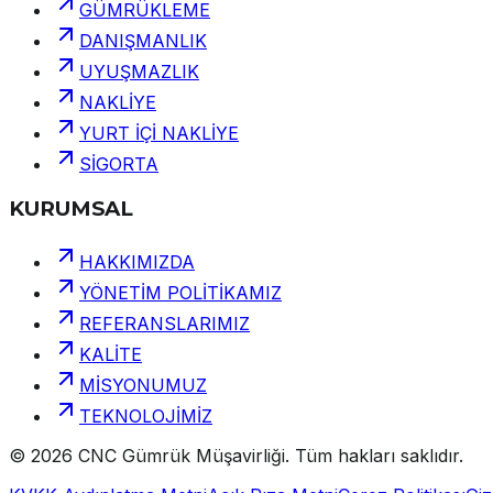
GÜMRÜKLEME
DANIŞMANLIK
UYUŞMAZLIK
NAKLİYE
YURT İÇİ NAKLİYE
SİGORTA
KURUMSAL
HAKKIMIZDA
YÖNETİM POLİTİKAMIZ
REFERANSLARIMIZ
KALİTE
MİSYONUMUZ
TEKNOLOJİMİZ
©
2026
CNC Gümrük Müşavirliği
.
Tüm hakları saklıdır.