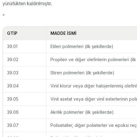
yürürlükten kaldırılmıştır.
“
GTİP
MADDE İSMİ
39.01
Etilen polimerleri (ilk şekillerde)
39.02
Propilen ve diğer olefinlerin polimerleri (ilk
39.03
Stiren polimerleri (ilk şekillerde)
39.04
Vinil klorür veya diğer halojenlenmiş olefinle
39.05
Vinil asetat veya diğer vinil esterlerinin polim
39.06
Akrilik polimerler (ilk şekillerde)
39.07
Polisetaller, diğer polieterler ve epoksi reçin