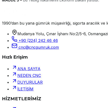
MADDE 3 –
Bu Tebliğ hükümlerini Ekonomi Bakanı yürütür.
1990’dan bu yana gümrük müşavirliği, sigorta aracılık ve lo
Mudanya Yolu, Çınar İşhanı No:2/5-6, Osmangaz
+90 (224) 242 46 46
cnc@cncgumruk.com
Hızlı Erişim
ANA SAYFA
NEDEN CNC
DUYURULAR
İLETİŞİM
HİZMETLERİMİZ