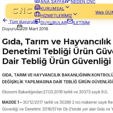
ANA SAYFA
NEDEN CNC
KURUMSAL
Web GÜ
HİZMETLERİMİZ
Tüm duyurular
DUYURULAR
İLETİŞİM
Duyuru
29 Mart 2018
Gıda, Tarım ve Hayvancılık
Denetimi Tebliği Ürün Güve
Dair Tebliğ Ürün Güvenliği
GIDA, TARIM VE HAYVANCILIK BAKANLIĞININ KONTROLÜN
DEĞİŞİKLİK YAPILMASINA DAİR TEBLİĞ (ÜRÜN GÜVENLİĞİ 
Ekonomi Bakanlığından:27.03.2018 tarihli ve 30373 sayılı R.G.
MADDE 1 –
30/12/2017 tarihli ve 30286 2 nci mükerrer sayılı Re
Güvenliği ve Denetimi: 2018/5)’nin Ek-2’sinde yer alan Gıda ve 