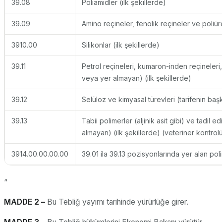
39.08
Poliamidler (ilk şekillerde)
39.09
Amino reçineler, fenolik reçineler ve poliüre
3910.00
Silikonlar (ilk şekillerde)
39.11
Petrol reçineleri, kumaron-inden reçineleri, 
veya yer almayan) (ilk şekillerde)
39.12
Selüloz ve kimyasal türevleri (tarifenin baş
39.13
Tabii polimerler (aljinik asit gibi) ve tadil 
almayan) (ilk şekillerde) (veteriner kontrolü
3914.00.00.00.00
39.01 ila 39.13 pozisyonlarında yer alan polim
“
MADDE 2 –
Bu Tebliğ yayımı tarihinde yürürlüğe girer.