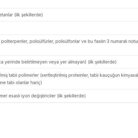
tanlar (ilk şekillerde)
politerpenler, polisülfürler, polisülfonlar ve bu fasılın 3 numaralı not
ka yerinde belirtilmeyen veya yer almayan) (ilk şekillerde)
edilmiş tabii polimerler (sertleştirilmiş proteinler, tabii kauçuğun kimya
ne tabi olanlar hariç)
er esaslı iyon değiştiriciler (ilk şekillerde)