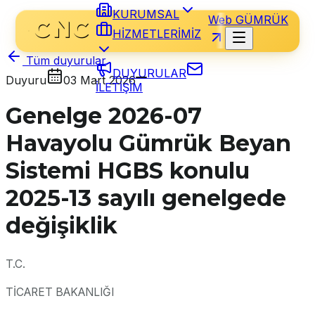
KURUMSAL
Web GÜMRÜK
HİZMETLERİMİZ
Tüm duyurular
DUYURULAR
Duyuru
03 Mart 2026
İLETİŞİM
Genelge 2026-07
Havayolu Gümrük Beyan
Sistemi HGBS konulu
2025-13 sayılı genelgede
değişiklik
T.C.
TİCARET BAKANLIĞI