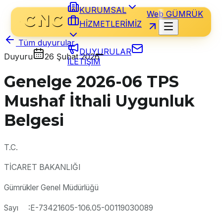
KURUMSAL
Web GÜMRÜK
HİZMETLERİMİZ
Tüm duyurular
DUYURULAR
Duyuru
26 Şubat 2026
İLETİŞİM
Genelge 2026-06 TPS
Mushaf İthali Uygunluk
Belgesi
T.C.
TİCARET BAKANLIĞI
Gümrükler Genel Müdürlüğü
Sayı :E-73421605-106.05-00119030089