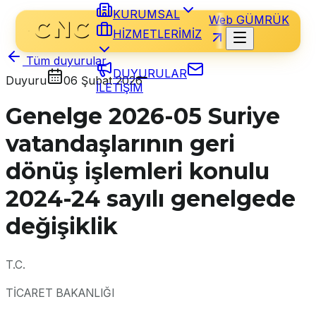
KURUMSAL
Web GÜMRÜK
HİZMETLERİMİZ
Tüm duyurular
DUYURULAR
Duyuru
06 Şubat 2026
İLETİŞİM
Genelge 2026-05 Suriye
vatandaşlarının geri
dönüş işlemleri konulu
2024-24 sayılı genelgede
değişiklik
T.C.
TİCARET BAKANLIĞI