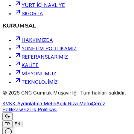
YURT İÇİ NAKLİYE
SİGORTA
KURUMSAL
HAKKIMIZDA
YÖNETİM POLİTİKAMIZ
REFERANSLARIMIZ
KALİTE
MİSYONUMUZ
TEKNOLOJİMİZ
©
2026
CNC Gümrük Müşavirliği
.
Tüm hakları saklıdır.
KVKK Aydınlatma Metni
Açık Rıza Metni
Çerez
Politikası
Gizlilik Politikası
TR
EN