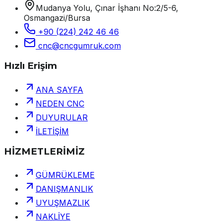
Mudanya Yolu, Çınar İşhanı No:2/5-6,
Osmangazi/Bursa
+90 (224) 242 46 46
cnc@cncgumruk.com
Hızlı Erişim
ANA SAYFA
NEDEN CNC
DUYURULAR
İLETİŞİM
HİZMETLERİMİZ
GÜMRÜKLEME
DANIŞMANLIK
UYUŞMAZLIK
NAKLİYE