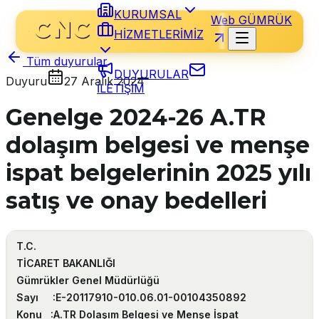
KURUMSAL
Web GÜMRÜK
HİZMETLERİMİZ
Tüm duyurular
DUYURULAR
Duyuru
27 Aralık 2024
İLETİŞİM
Genelge 2024-26 A.TR
dolaşım belgesi ve menşe
ispat belgelerinin 2025 yılı
satış ve onay bedelleri
T.C.
TİCARET BAKANLIĞI
Gümrükler Genel Müdürlüğü
Sayı :
E-20117910-010.06.01-00104350892
Konu :
A.TR Dolaşım Belgesi ve Menşe İspat