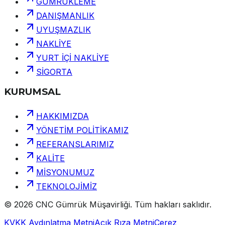
GÜMRÜKLEME
DANIŞMANLIK
UYUŞMAZLIK
NAKLİYE
YURT İÇİ NAKLİYE
SİGORTA
KURUMSAL
HAKKIMIZDA
YÖNETİM POLİTİKAMIZ
REFERANSLARIMIZ
KALİTE
MİSYONUMUZ
TEKNOLOJİMİZ
©
2026
CNC Gümrük Müşavirliği
.
Tüm hakları saklıdır.
KVKK Aydınlatma Metni
Açık Rıza Metni
Çerez