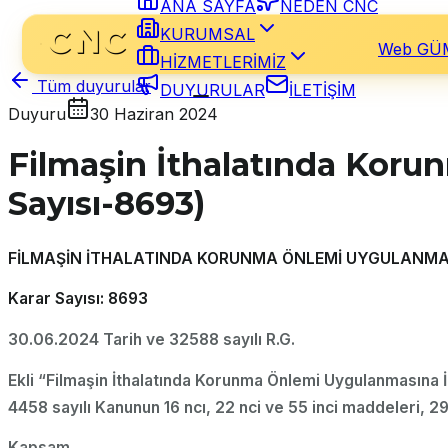
ANA SAYFA
NEDEN CNC
KURUMSAL
Web GÜ
HİZMETLERİMİZ
Tüm duyurular
DUYURULAR
İLETİŞİM
Duyuru
30 Haziran 2024
Filmaşin İthalatında Koru
Sayısı-8693)
FİLMAŞİN İTHALATINDA KORUNMA ÖNLEMİ UYGULANMAS
Karar Sayısı: 8693
30.06.2024 Tarih ve 32588 sayılı R.G.
Ekli “Filmaşin İthalatında Korunma Önlemi Uygulanmasına İl
4458 sayılı Kanunun 16 ncı, 22 nci ve 55 inci maddeleri, 2
Kapsam