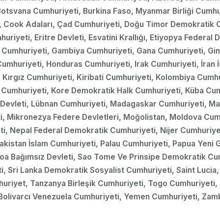
, Botsvana Cumhuriyeti, Burkina Faso, Myanmar Birliği Cumh
, Cook Adaları, Çad Cumhuriyeti, Doğu Timor Demokratik C
riyeti, Eritre Devleti, Esvatini Krallığı, Etiyopya Federal
abon Cumhuriyeti, Gambiya Cumhuriyeti, Gana Cumhuriyeti, G
umhuriyeti, Honduras Cumhuriyeti, Irak Cumhuriyeti, İran 
Kırgız Cumhuriyeti, Kiribati Cumhuriyeti, Kolombiya Cumhu
 Cumhuriyeti, Kore Demokratik Halk Cumhuriyeti, Küba Cum
a Devleti, Lübnan Cumhuriyeti, Madagaskar Cumhuriyeti, Ma
i, Mikronezya Federe Devletleri, Moğolistan, Moldova Cumh
 Nepal Federal Demokratik Cumhuriyeti, Nijer Cumhuriyeti
akistan İslam Cumhuriyeti, Palau Cumhuriyeti, Papua Yeni 
oa Bağımsız Devleti, Sao Tome Ve Prinsipe Demokratik Cum
, Sri Lanka Demokratik Sosyalist Cumhuriyeti, Saint Lucia,
uriyet, Tanzanya Birleşik Cumhuriyeti, Togo Cumhuriyeti, 
, Bolivarcı Venezuela Cumhuriyeti, Yemen Cumhuriyeti, Za