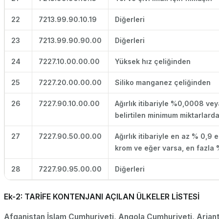
22
7213.99.90.10.19
Diğerleri
23
7213.99.90.90.00
Diğerleri
24
7227.10.00.00.00
Yüksek hız çeliğinden
25
7227.20.00.00.00
Siliko manganez çeliğinden
26
7227.90.10.00.00
Ağırlık itibariyle %0,0008 veya
belirtilen minimum miktarlard
27
7227.90.50.00.00
Ağırlık itibariyle en az % 0,9
krom ve eğer varsa, en fazla 
28
7227.90.95.00.00
Diğerleri
Ek-2: TARİFE KONTENJANI AÇILAN ÜLKELER LİSTESİ
Afganistan İslam Cumhuriyeti, Angola Cumhuriyeti, Arjant