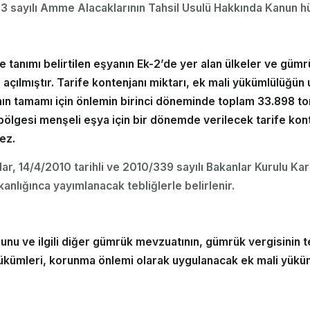
183 sayılı Amme Alacaklarının Tahsil Usulü Hakkında Kanun h
e tanımı belirtilen eşyanın Ek-2’de yer alan ülkeler ve güm
açılmıştır. Tarife kontenjanı miktarı, ek mali yükümlülüğün
ın tamamı için önlemin birinci döneminde toplam 33.898 to
bölgesi menşeli eşya için bir dönemde verilecek tarife kont
ez.
lar, 14/4/2010 tarihli ve 2010/339 sayılı Bakanlar Kurulu Kar
nlığınca yayımlanacak tebliğlerle belirlenir.
nu ve ilgili diğer gümrük mevzuatının, gümrük vergisinin te
ükümleri, korunma önlemi olarak uygulanacak ek mali yükümlül