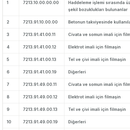
1
7213.10.00.00.00
Haddeleme işlemi sırasında üze
şekil bozuklukları bulunanlar
2
7213.91.10.00.00
Betonun takviyesinde kullanıl
3
7213.91.41.00.11
Civata ve somun imali için fil
4
7213.91.41.00.12
Elektrot imali için filmaşin
5
7213.91.41.00.13
Tel ve çivi imali için filmaşin
6
7213.91.41.00.19
Diğerleri
7
7213.91.49.00.11
Civata ve somun imali için fil
8
7213.91.49.00.12
Elektrot imali için filmaşin
9
7213.91.49.00.13
Tel ve çivi imali için filmaşin
10
7213.91.49.00.19
Diğerleri