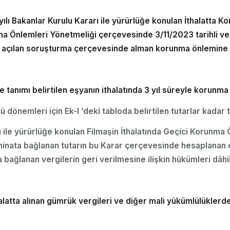
ılı Bakanlar Kurulu Kararı ile yürürlüğe konulan İthalatta 
a Önlemleri Yönetmeliği çerçevesinde 3/11/2023 tarihli ve
e açılan soruşturma çerçevesinde alman korunma önlemine il
e tanımı belirtilen eşyanın ithalatında 3 yıl süreyle korunma
 dönemleri için Ek-l ’deki tabloda belirtilen tutarlar kadar ta
ı ile yürürlüğe konulan Filmaşin İthalatında Geçici Korunma
minata bağlanan tutarın bu Karar çerçevesinde hesaplanan e
ağlanan vergilerin geri verilmesine ilişkin hükümleri dâhilind
latta alınan gümrük vergileri ve diğer mali yükümlülüklerden