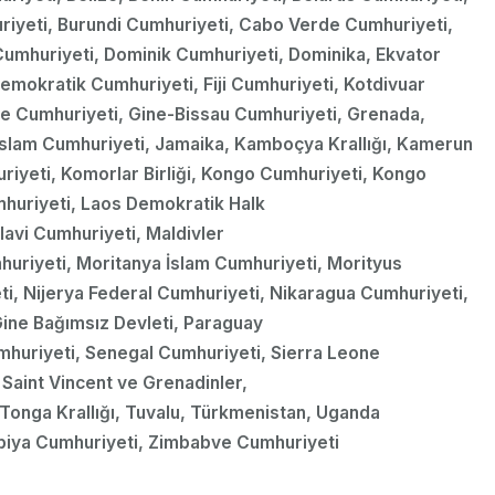
uriyeti, Burundi Cumhuriyeti, Cabo Verde Cumhuriyeti,
umhuriyeti, Dominik Cumhuriyeti, Dominika, Ekvator
 Demokratik Cumhuriyeti, Fiji Cumhuriyeti, Kotdivuar
ine Cumhuriyeti, Gine-Bissau Cumhuriyeti, Grenada,
İslam Cumhuriyeti, Jamaika, Kamboçya Krallığı, Kamerun
riyeti, Komorlar Birliği, Kongo Cumhuriyeti, Kongo
huriyeti, Laos Demokratik Halk
lavi Cumhuriyeti, Maldivler
uriyeti, Moritanya İslam Cumhuriyeti, Morityus
, Nijerya Federal Cumhuriyeti, Nikaragua Cumhuriyeti,
Gine Bağımsız Devleti, Paraguay
huriyeti, Senegal Cumhuriyeti, Sierra Leone
 Saint Vincent ve Grenadinler,
Tonga Krallığı, Tuvalu, Türkmenistan, Uganda
mbiya Cumhuriyeti, Zimbabve Cumhuriyeti