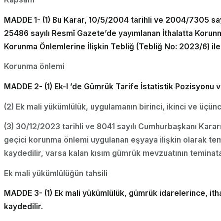
MADDE 1- (1) Bu Karar, 10/5/2004 tarihli ve 2004/7305 say
25486 sayılı Resmî Gazete’de yayımlanan İthalatta Korunm
Korunma Önlemlerine İlişkin Tebliğ (Tebliğ No: 2023/6) il
Korunma önlemi
MADDE 2- (1) Ek-l ’de Gümrük Tarife İstatistik Pozisyonu v
(2) Ek mali yükümlülük, uygulamanın birinci, ikinci ve üçüncü
(3) 30/12/2023 tarihli ve 8041 sayılı Cumhurbaşkanı Karar
geçici korunma önlemi uygulanan eşyaya ilişkin olarak te
kaydedilir, varsa kalan kısım gümrük mevzuatının teminata b
Ek mali yükümlülüğün tahsili
MADDE 3- (1) Ek mali yükümlülük, gümrük idarelerince, itha
kaydedilir.