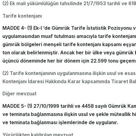
(2) Ek mali yükümlülüğün tahsilinde 21/7/1953 tarihli ve 6
Tarife kontenjanı
MADDE 4- (1) Ek-l ’de Gümrük Tarife İstatistik Pozisyonu v
uygulamasından muaf tutulması amacıyla tarife kontenjanı 
gümrük bölgeleri menşeli tarife kontenjanı kapsamı eşyan
ton olarak belirlenmiştir. Ancak her bir ülke veya gümrük 
üçüncü döneminde her bir dönem için 22.599 tonu geçem
(2) Tarife kontenjanının uygulanmasına ilişkin usul ve esas
Kontenjanı İdaresi Hakkında Karar kapsamında Ticaret Baka
Diğer mevzuat
MADDE 5- (1) 27/10/1999 tarihli ve 4458 sayılı Gümrük Kanu
ve teminata bağlanmasına ilişkin usul ve şekle müteallik h
ve teminata bağlanması işlemlerinde de uygulanır.
Yürürlükten kaldırılan mevzuat