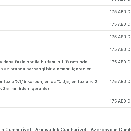
175 ABD D
175 ABD D
175 ABD D
175 ABD D
 daha fazla bor ile bu fasılın 1 (f) notunda
175 ABD D
an az oranda herhangi bir elementi içerenler
 en fazla %1,15 karbon, en az % 0,5, en fazla % 2
175 ABD D
%0,5 molibden içerenler
175 ABD D
in Cumhuriyeti, Arnavutluk Cumhuriyeti, Azerbaycan Cumhur