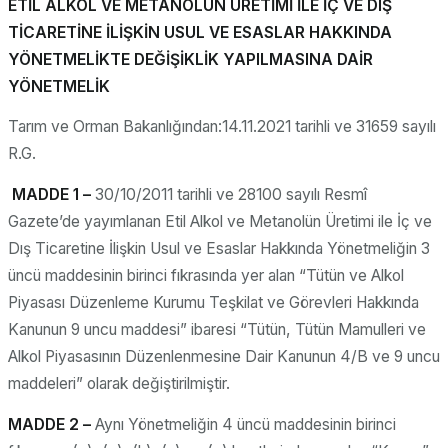
ETİL ALKOL VE METANOLÜN ÜRETİMİ İLE İÇ VE DIŞ
TİCARETİNE İLİŞKİN USUL VE ESASLAR HAKKINDA
YÖNETMELİKTE DEĞİŞİKLİK YAPILMASINA DAİR
YÖNETMELİK
Tarım ve Orman Bakanlığından:14.11.2021 tarihli ve 31659 sayılı
R.G.
MADDE 1 –
30/10/2011 tarihli ve 28100 sayılı Resmî
Gazete’de yayımlanan Etil Alkol ve Metanolün Üretimi ile İç ve
Dış Ticaretine İlişkin Usul ve Esaslar Hakkında Yönetmeliğin 3
üncü maddesinin birinci fıkrasında yer alan “Tütün ve Alkol
Piyasası Düzenleme Kurumu Teşkilat ve Görevleri Hakkında
Kanunun 9 uncu maddesi” ibaresi “Tütün, Tütün Mamulleri ve
Alkol Piyasasının Düzenlenmesine Dair Kanunun 4/B ve 9 uncu
maddeleri” olarak değiştirilmiştir.
MADDE 2 –
Aynı Yönetmeliğin 4 üncü maddesinin birinci