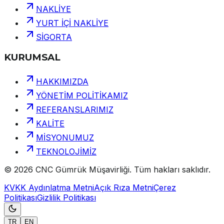
NAKLİYE
YURT İÇİ NAKLİYE
SİGORTA
KURUMSAL
HAKKIMIZDA
YÖNETİM POLİTİKAMIZ
REFERANSLARIMIZ
KALİTE
MİSYONUMUZ
TEKNOLOJİMİZ
©
2026
CNC Gümrük Müşavirliği
.
Tüm hakları saklıdır.
KVKK Aydınlatma Metni
Açık Rıza Metni
Çerez
Politikası
Gizlilik Politikası
TR
EN