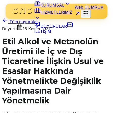
KURUMSAL
Web GÜMRÜK
HİZMETLERİMİZ
Tüm duyurular
DUYURULAR
Duyuru
16 Kasım 2021
İLETİŞİM
Etil Alkol ve Metanolün
Üretimi ile İç ve Dış
Ticaretine İlişkin Usul ve
Esaslar Hakkında
Yönetmelikte Değişiklik
Yapılmasına Dair
Yönetmelik