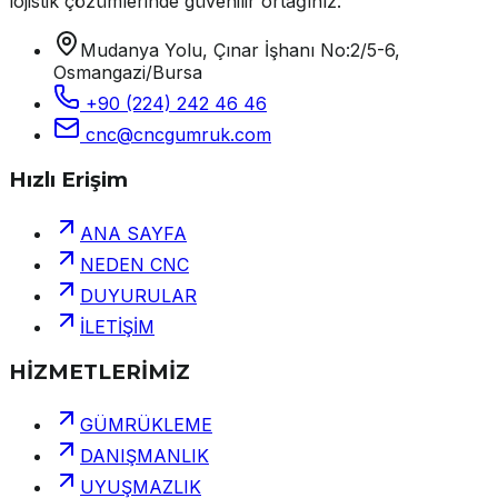
lojistik çözümlerinde güvenilir ortağınız.
Mudanya Yolu, Çınar İşhanı No:2/5-6,
Osmangazi/Bursa
+90 (224) 242 46 46
cnc@cncgumruk.com
Hızlı Erişim
ANA SAYFA
NEDEN CNC
DUYURULAR
İLETİŞİM
HİZMETLERİMİZ
GÜMRÜKLEME
DANIŞMANLIK
UYUŞMAZLIK