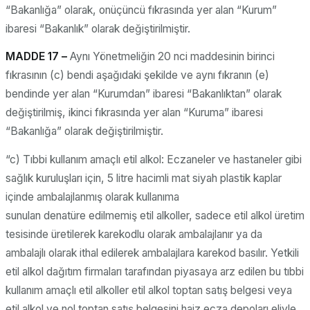
“Bakanlığa” olarak, onüçüncü fıkrasında yer alan “Kurum”
ibaresi “Bakanlık” olarak değiştirilmiştir.
MADDE 17 –
Aynı Yönetmeliğin 20 nci maddesinin birinci
fıkrasının (c) bendi aşağıdaki şekilde ve aynı fıkranın (e)
bendinde yer alan “Kurumdan” ibaresi “Bakanlıktan” olarak
değiştirilmiş, ikinci fıkrasında yer alan “Kuruma” ibaresi
“Bakanlığa” olarak değiştirilmiştir.
“c) Tıbbi kullanım amaçlı etil alkol: Eczaneler ve hastaneler gibi
sağlık kuruluşları için, 5 litre hacimli mat siyah plastik kaplar
içinde ambalajlanmış olarak kullanıma
sunulan denatüre edilmemiş etil alkoller, sadece etil alkol üretim
tesisinde üretilerek karekodlu olarak ambalajlanır ya da
ambalajlı olarak ithal edilerek ambalajlara karekod basılır. Yetkili
etil alkol dağıtım firmaları tarafından piyasaya arz edilen bu tıbbi
kullanım amaçlı etil alkoller etil alkol toptan satış belgesi veya
etil alkol ve nol toptan satış belgesini haiz ecza depoları eliyle