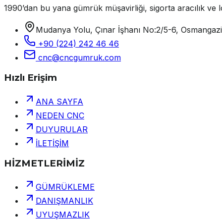
1990’dan bu yana gümrük müşavirliği, sigorta aracılık ve lo
Mudanya Yolu, Çınar İşhanı No:2/5-6, Osmangaz
+90 (224) 242 46 46
cnc@cncgumruk.com
Hızlı Erişim
ANA SAYFA
NEDEN CNC
DUYURULAR
İLETİŞİM
HİZMETLERİMİZ
GÜMRÜKLEME
DANIŞMANLIK
UYUŞMAZLIK