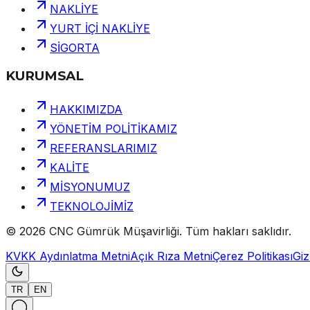
NAKLİYE
YURT İÇİ NAKLİYE
SİGORTA
KURUMSAL
HAKKIMIZDA
YÖNETİM POLİTİKAMIZ
REFERANSLARIMIZ
KALİTE
MİSYONUMUZ
TEKNOLOJİMİZ
©
2026
CNC Gümrük Müşavirliği
.
Tüm hakları saklıdır.
KVKK Aydınlatma Metni
Açık Rıza Metni
Çerez Politikası
Gizl
TR
EN