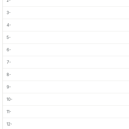
2-
3-
4-
5-
6-
7-
8-
9-
10-
11-
12-