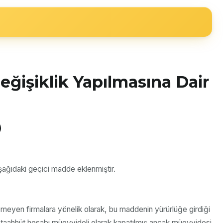
eğişiklik Yapılmasına Dair
)
şağıdaki geçici madde eklenmiştir.
remeyen firmalara yönelik olarak, bu maddenin yürürlüğe girdiği
at taahhüt hesabı müeyyideli olarak kapatılmış ancak müeyyidesi