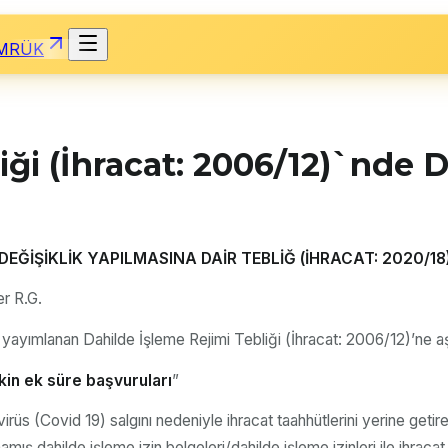
MRÜK
iği (İhracat: 2006/12)`nde D
 DEĞİŞİKLİK YAPILMASINA DAİR TEBLİĞ (İHRACAT: 2020/18
er R.G.
yayımlanan Dahilde İşleme Rejimi Tebliği (İhracat: 2006/12)’ne a
şkin ek süre başvuruları
”
üs (Covid 19) salgını nedeniyle ihracat taahhütlerini yerine geti
ış dahilde işleme izin belgeleri/dahilde işleme izinleri ile ihrac