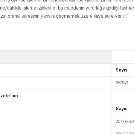
ne/dahilde işleme izinlerine, bu maddenin yürürlüğe girdiği tarihte
in orijinal süresinin yarısını geçmemek üzere ilave süre verilir.”
Sayısı
26382
azete`nin
Sayısı
25/7/20