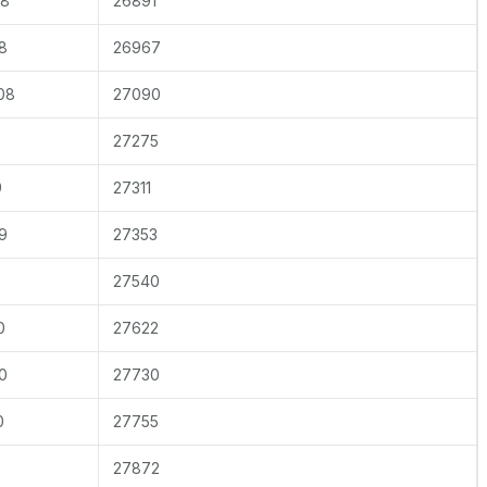
08
26891
8
26967
08
27090
27275
9
27311
9
27353
27540
0
27622
0
27730
0
27755
27872