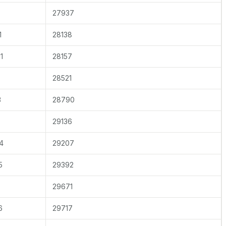
27937
1
28138
1
28157
28521
3
28790
29136
4
29207
5
29392
29671
6
29717