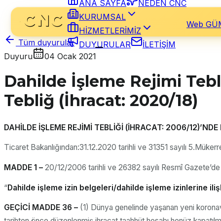
ANA SAYFA
NEDEN CNC
KURUMSAL
Web GÜ
HİZMETLERİMİZ
Tüm duyurular
DUYURULAR
İLETİŞİM
Duyuru
04 Ocak 2021
Dahilde İşleme Rejimi Tebl
Tebliğ (İhracat: 2020/18)
DAHİLDE İŞLEME REJİMİ TEBLİĞİ (İHRACAT: 2006/12)’NDE
Ticaret Bakanlığından:31.12.2020 tarihli ve 31351 sayılı 5.Mükerr
MADDE 1 –
20/12/2006 tarihli ve 26382 sayılı Resmî Gazete’de 
“
Dahilde işleme izin belgeleri/dahilde işleme izinlerine ili
GEÇİCİ MADDE 36 –
(1) Dünya genelinde yaşanan yeni koronavir
tarihten önce düzenlenmiş ihracat taahhüt hesabı henüz kapatılmam