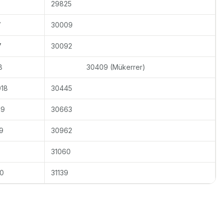
29825
7
30009
7
30092
8
30409 (Mükerrer)
018
30445
19
30663
9
30962
31060
20
31139