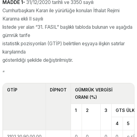
MADDE 1-
31/12/2020 tarihli ve 3350 sayılı
Cumhurbaşkanı Kararı ile yürürlüğe konulan İthalat Rejimi
Kararına ekli II sayılı
listede yer alan “31. FASIL” başlıklı tabloda bulunan ve aşağıda
gümrük tarife
istatistik pozisyonları (GTİP) belirtilen eşyaya ilişkin satırlar
karşılarında
gösterildiği şekilde değiştirilmiştir.
“
GTİP
DİPNOT
GÜMRÜK VERGİSİ
ORANI (%)
1
2
3
GTS ÜLKE
4
5
3102.30.90.00.00
0
0
0
0
(1