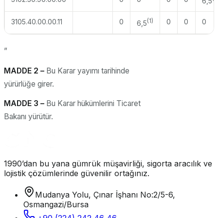
6,5
3105.40.00.00.11
0
(1)
0
0
0
6,5
”
MADDE 2 –
Bu Karar yayımı tarihinde
yürürlüğe girer.
MADDE 3 –
Bu Karar hükümlerini Ticaret
Bakanı yürütür.
1990’dan bu yana gümrük müşavirliği, sigorta aracılık ve
lojistik çözümlerinde güvenilir ortağınız.
Mudanya Yolu, Çınar İşhanı No:2/5-6,
Osmangazi/Bursa
+90 (224) 242 46 46