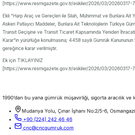
[https://www.resmigazete.gov.tr/eskiler/2026/03/20260317-7.p
Ekli “Harp Araç ve Gereçleri ile Silah, Mühimmat ve Bunlara Ait 
Askeri Patlayıcı Maddeler, Bunlara Ait Teknolojilerin Türkiye G
Transit Geçişine ve Transit Ticaret Kapsamında Yeniden İhracatın
Karar”ın yürürlüğe konulmasına; 4458 sayılı Gümrük Kanununun 
gereğince karar verilmiştir.
Ek için TIKLAYINIZ
[https://www.resmigazete.gov.tr/eskiler/2026/03/20260317-7
1990’dan bu yana gümrük müşavirliği, sigorta aracılık ve lo
Mudanya Yolu, Çınar İşhanı No:2/5-6, Osmangaz
+90 (224) 242 46 46
cnc@cncgumruk.com