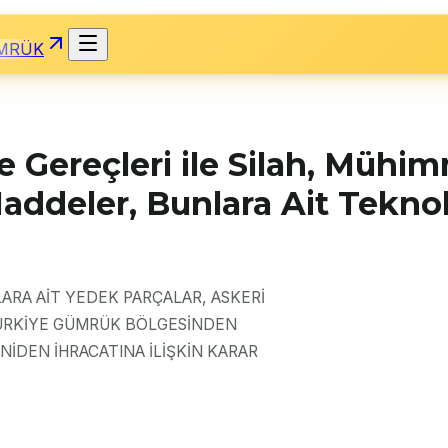
MRÜK
 Gereçleri ile Silah, Mühi
 Maddeler, Bunlara Ait Tekno
LARA AİT YEDEK PARÇALAR, ASKERİ
TÜRKİYE GÜMRÜK BÖLGESİNDEN
NİDEN İHRACATINA İLİŞKİN KARAR