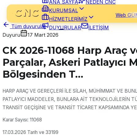
ANA SAYFA
NEDEN CNC
KURUMSAL
Web GÜ
HİZMETLERİMİZ
Tüm duyurular
DUYURULAR
İLETİŞİM
Duyuru
17 Mart 2026
CK 2026-11068 Harp Araç ve
Parçalar, Askeri Patlayıcı
Bölgesinden T…
HARP ARAÇ VE GEREÇLERİ İLE SİLAH, MÜHİMMAT VE BUN
PATLAYICI MADDELER, BUNLARA AİT TEKNOLOJİLERİN 
TRANSİT GEÇİŞİNE VE TRANSİT TİCARET KAPSAMINDA YE
Karar Sayısı: 11068
17.03.2026 Tarih ve 33199