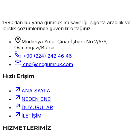
1990’dan bu yana gümrük müşavirliği, sigorta aracılık ve
lojistik çözümlerinde güvenilir ortağınız.
Mudanya Yolu, Çınar İşhanı No:2/5-6,
Osmangazi/Bursa
+90 (224) 242 46 46
cnc@cncgumruk.com
Hızlı Erişim
ANA SAYFA
NEDEN CNC
DUYURULAR
İLETİŞİM
HİZMETLERİMİZ