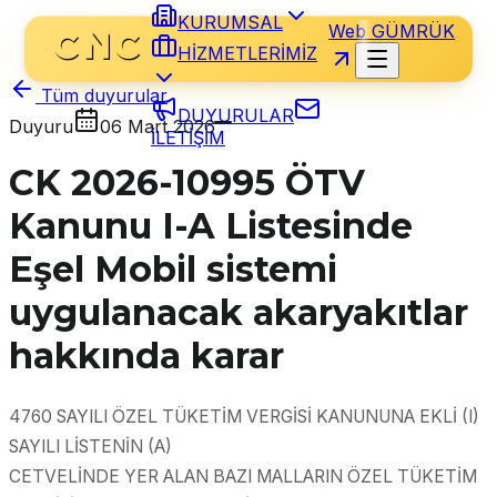
KURUMSAL
Web GÜMRÜK
HİZMETLERİMİZ
Tüm duyurular
DUYURULAR
Duyuru
06 Mart 2026
İLETİŞİM
CK 2026-10995 ÖTV
Kanunu I-A Listesinde
Eşel Mobil sistemi
uygulanacak akaryakıtlar
hakkında karar
4760 SAYILI ÖZEL TÜKETİM VERGİSİ KANUNUNA EKLİ (I)
SAYILI LİSTENİN (A)
CETVELİNDE YER ALAN BAZI MALLARIN ÖZEL TÜKETİM