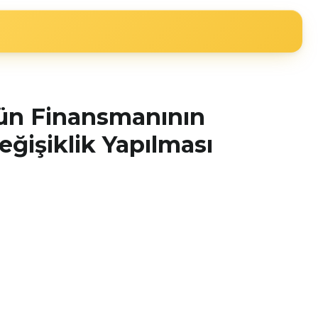
rün Finansmanının
ğişiklik Yapılması