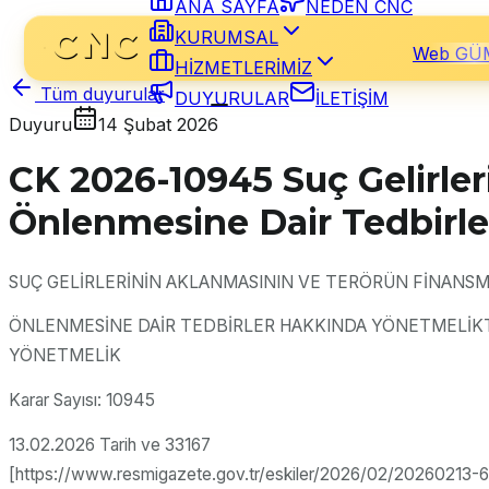
ANA SAYFA
NEDEN CNC
KURUMSAL
Web GÜ
HİZMETLERİMİZ
Tüm duyurular
DUYURULAR
İLETİŞİM
Duyuru
14 Şubat 2026
CK 2026-10945 Suç Gelirle
Önlenmesine Dair Tedbirle
SUÇ GELİRLERİNİN AKLANMASININ VE TERÖRÜN FİNANSM
ÖNLENMESİNE DAİR TEDBİRLER HAKKINDA YÖNETMELİKTE
YÖNETMELİK
Karar Sayısı: 10945
13.02.2026 Tarih ve 33167
[https://www.resmigazete.gov.tr/eskiler/2026/02/20260213-6.p