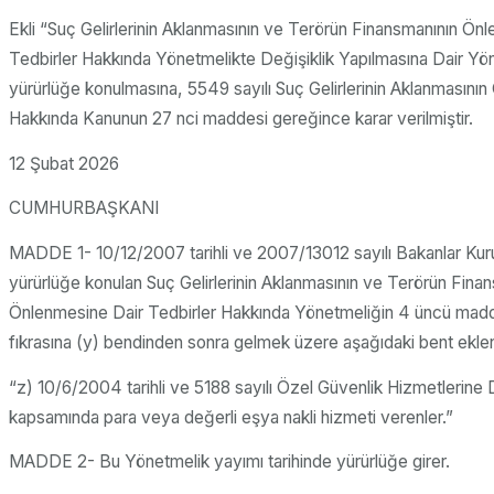
Ekli “Suç Gelirlerinin Aklanmasının ve Terörün Finansmanının Ön
Tedbirler Hakkında Yönetmelikte Değişiklik Yapılmasına Dair Yö
yürürlüğe konulmasına, 5549 sayılı Suç Gelirlerinin Aklanmasını
Hakkında Kanunun 27 nci maddesi gereğince karar verilmiştir.
12 Şubat 2026
CUMHURBAŞKANI
MADDE 1- 10/12/2007 tarihli ve 2007/13012 sayılı Bakanlar Kurul
yürürlüğe konulan Suç Gelirlerinin Aklanmasının ve Terörün Fina
Önlenmesine Dair Tedbirler Hakkında Yönetmeliğin 4 üncü madde
fıkrasına (y) bendinden sonra gelmek üzere aşağıdaki bent eklen
“z) 10/6/2004 tarihli ve 5188 sayılı Özel Güvenlik Hizmetlerine
kapsamında para veya değerli eşya nakli hizmeti verenler.”
MADDE 2- Bu Yönetmelik yayımı tarihinde yürürlüğe girer.