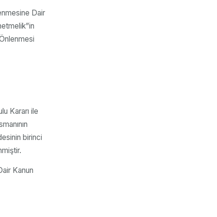
lenmesine Dair
netmelik”in
n Önlenmesi
u Kararı ile
nsmanının
sinin birinci
miştir.
 Dair Kanun