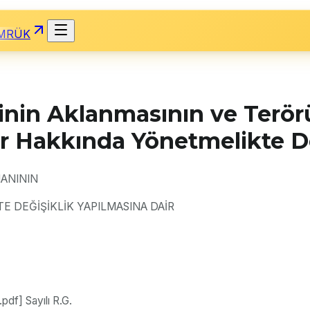
MRÜK
rinin Aklanmasının ve Terö
r Hakkında Yönetmelikte De
ANININ
 DEĞİŞİKLİK YAPILMASINA DAİR
df] Sayılı R.G.