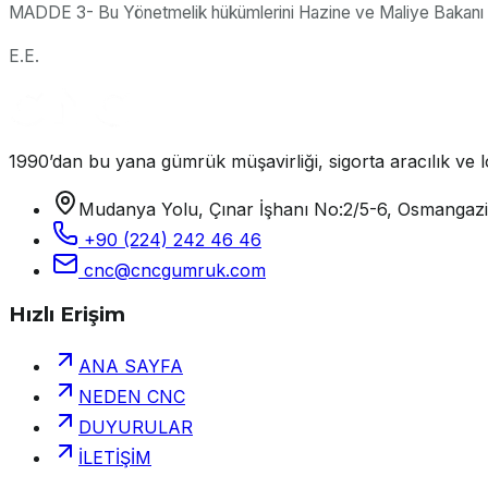
MADDE 3- Bu Yönetmelik hükümlerini Hazine ve Maliye Bakanı y
E.E.
1990’dan bu yana gümrük müşavirliği, sigorta aracılık ve lo
Mudanya Yolu, Çınar İşhanı No:2/5-6, Osmangaz
+90 (224) 242 46 46
cnc@cncgumruk.com
Hızlı Erişim
ANA SAYFA
NEDEN CNC
DUYURULAR
İLETİŞİM