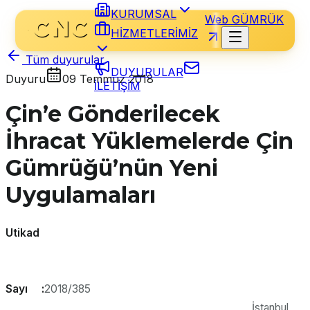
KURUMSAL
Web GÜMRÜK
HİZMETLERİMİZ
Tüm duyurular
DUYURULAR
Duyuru
09 Temmuz 2018
İLETİŞİM
Çin’e Gönderilecek
İhracat Yüklemelerde Çin
Gümrüğü’nün Yeni
Uygulamaları
Utikad
Sayı :
2018/385
İstanbul,