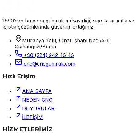
1990’dan bu yana gümrük müşavirliği, sigorta aracılık ve
lojistik çözümlerinde güvenilir ortağınız.
Mudanya Yolu, Çınar İşhanı No:2/5-6,
Osmangazi/Bursa
+90 (224) 242 46 46
cnc@cncgumruk.com
Hızlı Erişim
ANA SAYFA
NEDEN CNC
DUYURULAR
İLETİŞİM
HİZMETLERİMİZ