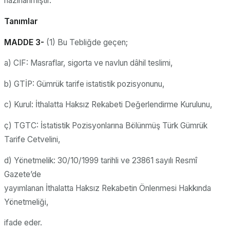
hazırlanmıştır.
Tanımlar
MADDE 3-
(1) Bu Tebliğde geçen;
a) CIF: Masraflar, sigorta ve navlun dâhil teslimi,
b) GTİP: Gümrük tarife istatistik pozisyonunu,
c) Kurul: İthalatta Haksız Rekabeti Değerlendirme Kurulunu,
ç) TGTC: İstatistik Pozisyonlarına Bölünmüş Türk Gümrük
Tarife Cetvelini,
d) Yönetmelik: 30/10/1999 tarihli ve 23861 sayılı Resmî
Gazete’de
yayımlanan İthalatta Haksız Rekabetin Önlenmesi Hakkında
Yönetmeliği,
ifade eder.