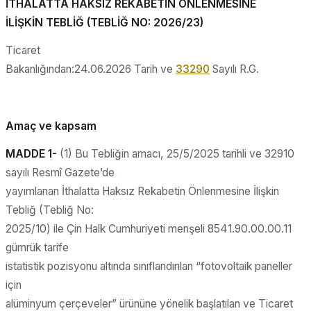
İTHALATTA HAKSIZ REKABETİN ÖNLENMESİNE
İLİŞKİN TEBLİĞ (TEBLİĞ NO: 2026/23)
Ticaret
Bakanlığından:24.06.2026 Tarih ve
33290
Sayılı R.G.
Amaç ve kapsam
MADDE 1-
(1) Bu Tebliğin amacı, 25/5/2025 tarihli ve 32910
sayılı Resmî Gazete’de
yayımlanan İthalatta Haksız Rekabetin Önlenmesine İlişkin
Tebliğ (Tebliğ No:
2025/10) ile Çin Halk Cumhuriyeti menşeli 8541.90.00.00.11
gümrük tarife
istatistik pozisyonu altında sınıflandırılan “fotovoltaik paneller
için
alüminyum çerçeveler” ürününe yönelik başlatılan ve Ticaret