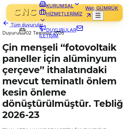
KURUMSAL
Web GÜMRÜK
HİZMETLERİMİZ
Tüm duyurular
DUYURULAR
Duyuru
02 Temmuz 2026
İLETİŞİM
Çin menşeli “fotovoltaik
paneller için alüminyum
çerçeve” ithalatındaki
mevcut teminatlı önlem
kesin önleme
dönüştürülmüştür. Tebliğ
2026-23