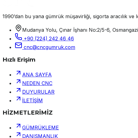
1990’dan bu yana gümrük müşavirliği, sigorta aracılık ve lo
Mudanya Yolu, Çınar İşhanı No:2/5-6, Osmangaz
+90 (224) 242 46 46
cnc@cncgumruk.com
Hızlı Erişim
ANA SAYFA
NEDEN CNC
DUYURULAR
İLETİŞİM
HİZMETLERİMİZ
GÜMRÜKLEME
DANIŞMANLIK