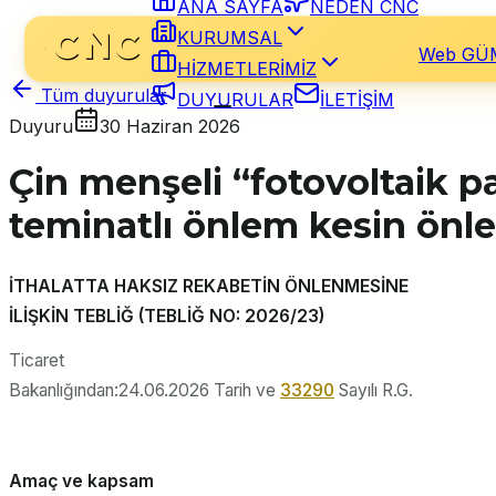
ANA SAYFA
NEDEN CNC
KURUMSAL
Web GÜ
HİZMETLERİMİZ
Tüm duyurular
DUYURULAR
İLETİŞİM
Duyuru
30 Haziran 2026
Çin menşeli “fotovoltaik p
teminatlı önlem kesin önl
İTHALATTA HAKSIZ REKABETİN ÖNLENMESİNE
İLİŞKİN TEBLİĞ (TEBLİĞ NO: 2026/23)
Ticaret
Bakanlığından:24.06.2026 Tarih ve
33290
Sayılı R.G.
Amaç ve kapsam