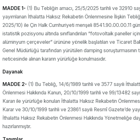
MADDE 1-
(1) Bu Tebliğin amacı, 25/5/2025 tarihli ve 32910 sa
yayımlanan İthalatta Haksız Rekabetin Önlenmesine İlişkin Tebli
2025/10) ile Çin Halk Cumhuriyeti menşeli 8541.90.00.00.11 güm
istatistik pozisyonu altında sınıflandırılan “fotovoltaik paneller için
alüminyum çerçeveler” ürününe yönelik başlatılan ve Ticaret Baka
Genel Müdürlüğü tarafından yürütülen damping soruşturmasının
neticesinde alınan kararın yürürlüğe konulmasıdır.
Dayanak
MADDE 2-
(1) Bu Tebliğ, 14/6/1989 tarihli ve 3577 sayılı İthala
Önlenmesi Hakkında Kanun, 20/10/1999 tarihli ve 99/13482 sayıl
Kararı ile yürürlüğe konulan İthalatta Haksız Rekabetin Önlenme
Karar ve 30/10/1999 tarihli ve 23861 sayılı Resmî Gazete’de ya
İthalatta Haksız Rekabetin Önlenmesi Hakkında Yönetmeliğe day
hazırlanmıştır.
Tanımlar