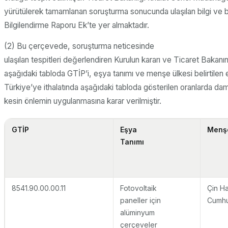
yürütülerek tamamlanan soruşturma sonucunda ulaşılan bilgi ve bu
Bilgilendirme Raporu Ek’te yer almaktadır.
(2) Bu çerçevede, soruşturma neticesinde
ulaşılan tespitleri değerlendiren Kurulun kararı ve Ticaret Bakanın
aşağıdaki tabloda GTİP’i, eşya tanımı ve menşe ülkesi belirtilen
Türkiye’ye ithalatında aşağıdaki tabloda gösterilen oranlarda da
kesin önlemin uygulanmasına karar verilmiştir.
GTİP
Eşya
Menş
Tanımı
8541.90.00.00.11
Fotovoltaik
Çin Ha
paneller için
Cumhu
alüminyum
çerçeveler