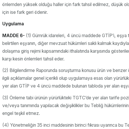
önlemden yüksek olduğu haller için fark tahsil edilmez, düşük ol
için ise fark geri ödenir.
Uygulama
MADDE 6-
(1) Gümrük idareleri, 4 üncü maddede GTİP’i, eşya 
belirtilen eşyanın, diğer mevzuat hükümleri saklı kalmak kaydıyl
dolaşıma giriş rejimi kapsamındaki ithalatında karşısında gösteri
karşı kesin önlemleri tahsil eder.
(2) Bilgilendirme Raporunda soruşturma konusu ürün ve benzer ü
ilgili açıklamalar genel içerikli olup uygulamaya esas olan yürür
yer alan GTİP ve 4 üncü maddede bulunan tabloda yer alan eşya 
(3) Önleme tabi ürünün yürürlükteki TGTC’de yer alan tarife po
ve/veya tanımında yapılacak değişiklikler bu Tebliğ hükümlerini
engel teşkil etmez.
(4) Yönetmeliğin 35 inci maddesinin birinci fıkrası uyarınca bu T