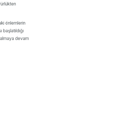
rürlükten
ki önlemlerin
 başlatıldığı
e kalmaya devam