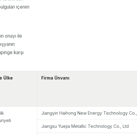
lguları içeren
ın onayı ile
 eşyanın
mpinge karşı
e Ülke
Firma Ünvanı
lk
Jiangyin Haihong New Energy Technology Co.,
riyeti
Jiangsu Yuejia Metallic Technology Co., Ltd