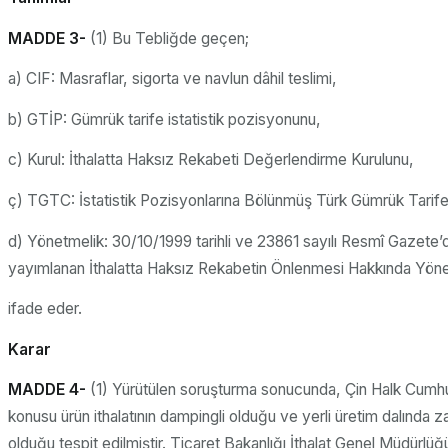
MADDE 3-
(1) Bu Tebliğde geçen;
a) CIF: Masraflar, sigorta ve navlun dâhil teslimi,
b) GTİP: Gümrük tarife istatistik pozisyonunu,
c) Kurul: İthalatta Haksız Rekabeti Değerlendirme Kurulunu,
ç) TGTC: İstatistik Pozisyonlarına Bölünmüş Türk Gümrük Tarife
d) Yönetmelik: 30/10/1999 tarihli ve 23861 sayılı Resmî Gazete’
yayımlanan İthalatta Haksız Rekabetin Önlenmesi Hakkında Yöne
ifade eder.
Karar
MADDE 4-
(1) Yürütülen soruşturma sonucunda, Çin Halk Cumhu
konusu ürün ithalatının dampingli olduğu ve yerli üretim dalında 
olduğu tespit edilmiştir. Ticaret Bakanlığı İthalat Genel Müdürlüğ