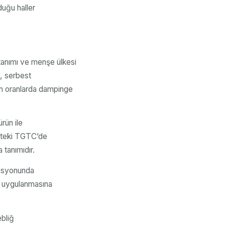
duğu haller
tanımı ve menşe ülkesi
a, serbest
len oranlarda dampinge
rün ile
lükteki TGTC’de
tanımıdır.
zisyonunda
n uygulanmasına
ebliğ