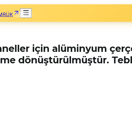
MRÜK
aneller için alüminyum çer
eme dönüştürülmüştür. Tebl