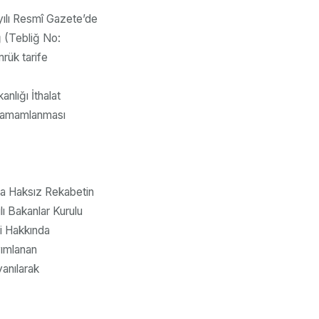
yılı Resmî Gazete’de
ğ (Tebliğ No:
rük tarife
nlığı İthalat
 tamamlanması
tta Haksız Rekabetin
ı Bakanlar Kurulu
si Hakkında
yımlanan
anılarak