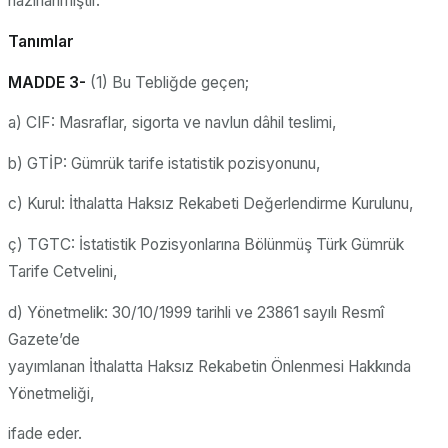
hazırlanmıştır.
Tanımlar
MADDE 3-
(1) Bu Tebliğde geçen;
a) CIF: Masraflar, sigorta ve navlun dâhil teslimi,
b) GTİP: Gümrük tarife istatistik pozisyonunu,
c) Kurul: İthalatta Haksız Rekabeti Değerlendirme Kurulunu,
ç) TGTC: İstatistik Pozisyonlarına Bölünmüş Türk Gümrük
Tarife Cetvelini,
d) Yönetmelik: 30/10/1999 tarihli ve 23861 sayılı Resmî
Gazete’de
yayımlanan İthalatta Haksız Rekabetin Önlenmesi Hakkında
Yönetmeliği,
ifade eder.