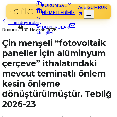
KURUMSAL
Web GÜMRÜK
HİZMETLERİMİZ
Tüm duyurular
DUYURULAR
Duyuru
30 Haziran 2026
İLETİŞİM
Çin menşeli “fotovoltaik
paneller için alüminyum
çerçeve” ithalatındaki
mevcut teminatlı önlem
kesin önleme
dönüştürülmüştür. Tebliğ
2026-23