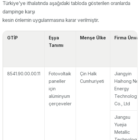
Türkiye’ye ithalatında aşağıdaki tabloda gösterilen oranlarda
dampinge karşı
kesin önlemin uygulanmasına karar verilmiştir.
GTİP
Eşya
Menşe Ülke
Firma Ünva
Tanımı
8541.90.00.00.11
Fotovoltaik
Çin Halk
Jiangyin
paneller
Cumhuriyeti
Haihong Ne
için
Energy
alüminyum
Technology
çerçeveler
Co., Ltd
Jiangsu
Yuejia
Metallic
Technology