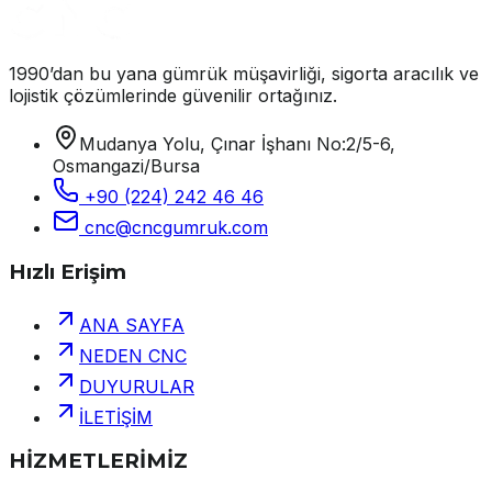
1990’dan bu yana gümrük müşavirliği, sigorta aracılık ve
lojistik çözümlerinde güvenilir ortağınız.
Mudanya Yolu, Çınar İşhanı No:2/5-6,
Osmangazi/Bursa
+90 (224) 242 46 46
cnc@cncgumruk.com
Hızlı Erişim
ANA SAYFA
NEDEN CNC
DUYURULAR
İLETİŞİM
HİZMETLERİMİZ