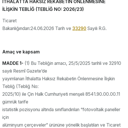
İTHALATTA HAKSIZ REKABETİN ÖNLENMESİNE
İLİŞKİN TEBLİĞ (TEBLİĞ NO: 2026/23)
Ticaret
Bakanlığından:24.06.2026 Tarih ve
33290
Sayılı R.G.
Amaç ve kapsam
MADDE 1-
(1) Bu Tebliğin amacı, 25/5/2025 tarihli ve 32910
sayılı Resmî Gazete’de
yayımlanan İthalatta Haksız Rekabetin Önlenmesine İlişkin
Tebliğ (Tebliğ No:
2025/10) ile Çin Halk Cumhuriyeti menşeli 8541.90.00.00.11
gümrük tarife
istatistik pozisyonu altında sınıflandırılan “fotovoltaik paneller
için
alüminyum çerçeveler” ürününe yönelik başlatılan ve Ticaret