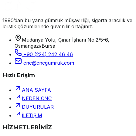
1990’dan bu yana gümrük müşavirliği, sigorta aracılık ve
lojistik çözümlerinde güvenilir ortağınız.
Mudanya Yolu, Çınar İşhanı No:2/5-6,
Osmangazi/Bursa
+90 (224) 242 46 46
cnc@cncgumruk.com
Hızlı Erişim
ANA SAYFA
NEDEN CNC
DUYURULAR
İLETİŞİM
HİZMETLERİMİZ