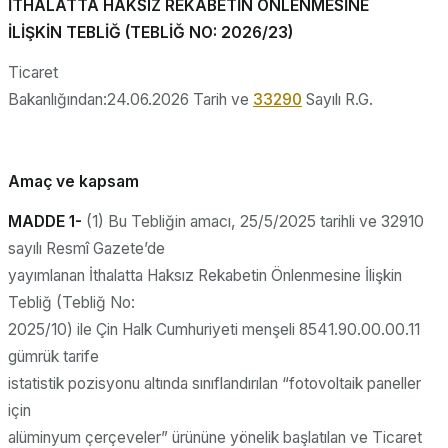
İTHALATTA HAKSIZ REKABETİN ÖNLENMESİNE
İLİŞKİN TEBLİĞ (TEBLİĞ NO: 2026/23)
Ticaret
Bakanlığından:24.06.2026 Tarih ve
33290
Sayılı R.G.
Amaç ve kapsam
MADDE 1-
(1) Bu Tebliğin amacı, 25/5/2025 tarihli ve 32910
sayılı Resmî Gazete’de
yayımlanan İthalatta Haksız Rekabetin Önlenmesine İlişkin
Tebliğ (Tebliğ No:
2025/10) ile Çin Halk Cumhuriyeti menşeli 8541.90.00.00.11
gümrük tarife
istatistik pozisyonu altında sınıflandırılan “fotovoltaik paneller
için
alüminyum çerçeveler” ürününe yönelik başlatılan ve Ticaret