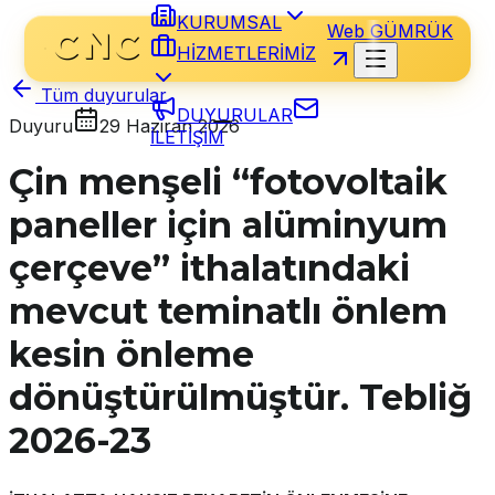
KURUMSAL
Web GÜMRÜK
HİZMETLERİMİZ
Tüm duyurular
DUYURULAR
Duyuru
29 Haziran 2026
İLETİŞİM
Çin menşeli “fotovoltaik
paneller için alüminyum
çerçeve” ithalatındaki
mevcut teminatlı önlem
kesin önleme
dönüştürülmüştür. Tebliğ
2026-23