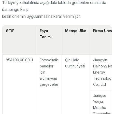
Türkiye’ye ithalatında aşağıdaki tabloda gösterilen oranlarda
dampinge karşı
kesin önlemin uygulanmasına karar verilmiştir.
GTİP
Eşya
Menşe Ülke
Firma Ünva
Tanımı
8541.90.00.00.11
Fotovoltaik
Çin Halk
Jiangyin
paneller
Cumhuriyeti
Haihong Ne
için
Energy
alüminyum
Technology
çerçeveler
Co., Ltd
Jiangsu
Yuejia
Metallic
Technology