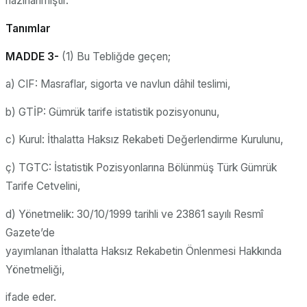
hazırlanmıştır.
Tanımlar
MADDE 3-
(1) Bu Tebliğde geçen;
a) CIF: Masraflar, sigorta ve navlun dâhil teslimi,
b) GTİP: Gümrük tarife istatistik pozisyonunu,
c) Kurul: İthalatta Haksız Rekabeti Değerlendirme Kurulunu,
ç) TGTC: İstatistik Pozisyonlarına Bölünmüş Türk Gümrük
Tarife Cetvelini,
d) Yönetmelik: 30/10/1999 tarihli ve 23861 sayılı Resmî
Gazete’de
yayımlanan İthalatta Haksız Rekabetin Önlenmesi Hakkında
Yönetmeliği,
ifade eder.