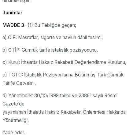
hazırlanmıştır.
Tanımlar
MADDE 3-
(1) Bu Tebliğde geçen;
a) CIF: Masraflar, sigorta ve navlun dâhil teslimi,
b) GTİP: Gümrük tarife istatistik pozisyonunu,
c) Kurul: İthalatta Haksız Rekabeti Değerlendirme Kurulunu,
ç) TGTC: İstatistik Pozisyonlarına Bölünmüş Türk Gümrük
Tarife Cetvelini,
d) Yönetmelik: 30/10/1999 tarihli ve 23861 sayılı Resmî
Gazete’de
yayımlanan İthalatta Haksız Rekabetin Önlenmesi Hakkında
Yönetmeliği,
ifade eder.