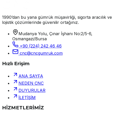
1990’dan bu yana gümrük müşavirliği, sigorta aracılık ve
lojistik çözümlerinde güvenilir ortağınız.
Mudanya Yolu, Çınar İşhanı No:2/5-6,
Osmangazi/Bursa
+90 (224) 242 46 46
cnc@cncgumruk.com
Hızlı Erişim
ANA SAYFA
NEDEN CNC
DUYURULAR
İLETİŞİM
HİZMETLERİMİZ