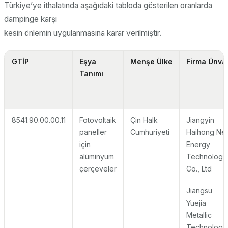
Türkiye’ye ithalatında aşağıdaki tabloda gösterilen oranlarda
dampinge karşı
kesin önlemin uygulanmasına karar verilmiştir.
GTİP
Eşya
Menşe Ülke
Firma Ünva
Tanımı
8541.90.00.00.11
Fotovoltaik
Çin Halk
Jiangyin
paneller
Cumhuriyeti
Haihong Ne
için
Energy
alüminyum
Technology
çerçeveler
Co., Ltd
Jiangsu
Yuejia
Metallic
Technology