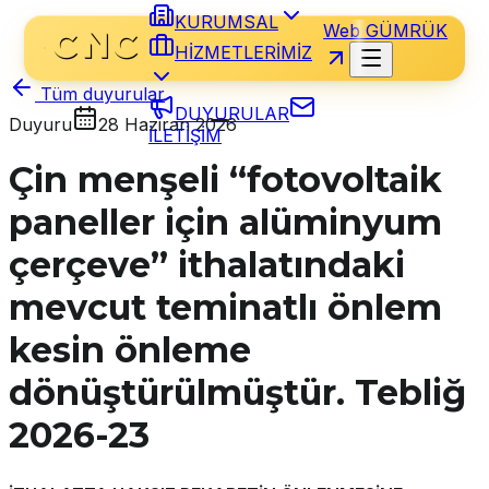
KURUMSAL
Web GÜMRÜK
HİZMETLERİMİZ
Tüm duyurular
DUYURULAR
Duyuru
28 Haziran 2026
İLETİŞİM
Çin menşeli “fotovoltaik
paneller için alüminyum
çerçeve” ithalatındaki
mevcut teminatlı önlem
kesin önleme
dönüştürülmüştür. Tebliğ
2026-23