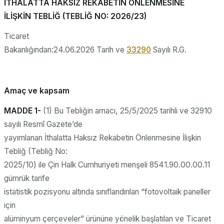
İTHALATTA HAKSIZ REKABETİN ÖNLENMESİNE
İLİŞKİN TEBLİĞ (TEBLİĞ NO: 2026/23)
Ticaret
Bakanlığından:24.06.2026 Tarih ve
33290
Sayılı R.G.
Amaç ve kapsam
MADDE 1-
(1) Bu Tebliğin amacı, 25/5/2025 tarihli ve 32910
sayılı Resmî Gazete’de
yayımlanan İthalatta Haksız Rekabetin Önlenmesine İlişkin
Tebliğ (Tebliğ No:
2025/10) ile Çin Halk Cumhuriyeti menşeli 8541.90.00.00.11
gümrük tarife
istatistik pozisyonu altında sınıflandırılan “fotovoltaik paneller
için
alüminyum çerçeveler” ürününe yönelik başlatılan ve Ticaret